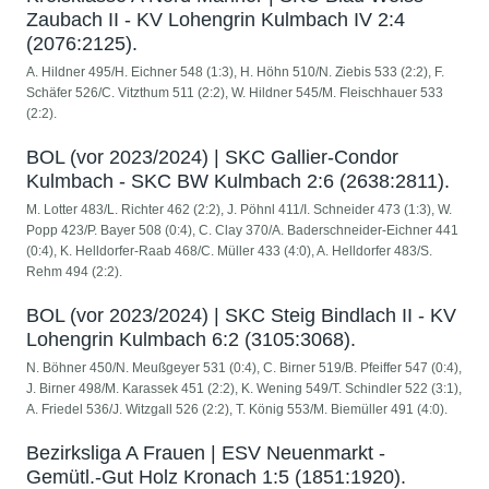
Zaubach II - KV Lohengrin Kulmbach IV 2:4
(2076:2125).
A. Hildner 495/H. Eichner 548 (1:3), H. Höhn 510/N. Ziebis 533 (2:2), F.
Schäfer 526/C. Vitzthum 511 (2:2), W. Hildner 545/M. Fleischhauer 533
(2:2).
BOL (vor 2023/2024) | SKC Gallier-Condor
Kulmbach - SKC BW Kulmbach 2:6 (2638:2811).
M. Lotter 483/L. Richter 462 (2:2), J. Pöhnl 411/I. Schneider 473 (1:3), W.
Popp 423/P. Bayer 508 (0:4), C. Clay 370/A. Baderschneider-Eichner 441
(0:4), K. Helldorfer-Raab 468/C. Müller 433 (4:0), A. Helldorfer 483/S.
Rehm 494 (2:2).
BOL (vor 2023/2024) | SKC Steig Bindlach II - KV
Lohengrin Kulmbach 6:2 (3105:3068).
N. Böhner 450/N. Meußgeyer 531 (0:4), C. Birner 519/B. Pfeiffer 547 (0:4),
J. Birner 498/M. Karassek 451 (2:2), K. Wening 549/T. Schindler 522 (3:1),
A. Friedel 536/J. Witzgall 526 (2:2), T. König 553/M. Biemüller 491 (4:0).
Bezirksliga A Frauen | ESV Neuenmarkt -
Gemütl.-Gut Holz Kronach 1:5 (1851:1920).