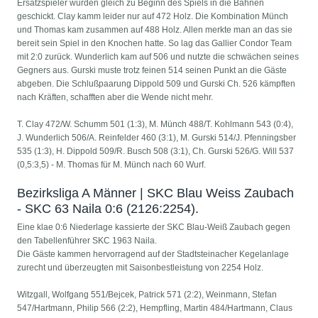
Ersatzspieler wurden gleich zu Beginn des Spiels in die Bahnen
geschickt. Clay kamm leider nur auf 472 Holz. Die Kombination Münch
und Thomas kam zusammen auf 488 Holz. Allen merkte man an das sie
bereit sein Spiel in den Knochen hatte. So lag das Gallier Condor Team
mit 2:0 zurück. Wunderlich kam auf 506 und nutzte die schwächen seines
Gegners aus. Gurski muste trotz feinen 514 seinen Punkt an die Gäste
abgeben. Die Schlußpaarung Dippold 509 und Gurski Ch. 526 kämpften
nach Kräften, schafften aber die Wende nicht mehr.
T. Clay 472/W. Schumm 501 (1:3), M. Münch 488/T. Kohlmann 543 (0:4),
J. Wunderlich 506/A. Reinfelder 460 (3:1), M. Gurski 514/J. Pfenningsber
535 (1:3), H. Dippold 509/R. Busch 508 (3:1), Ch. Gurski 526/G. Will 537
(0,5:3,5) - M. Thomas für M. Münch nach 60 Wurf.
Bezirksliga A Männer | SKC Blau Weiss Zaubach
- SKC 63 Naila 0:6 (2126:2254).
Eine klae 0:6 Niederlage kassierte der SKC Blau-Weiß Zaubach gegen
den Tabellenführer SKC 1963 Naila.
Die Gäste kammen hervorragend auf der Stadtsteinacher Kegelanlage
zurecht und überzeugten mit Saisonbestleistung von 2254 Holz.
Witzgall, Wolfgang 551/Bejcek, Patrick 571 (2:2), Weinmann, Stefan
547/Hartmann, Philip 566 (2:2), Hempfling, Martin 484/Hartmann, Claus