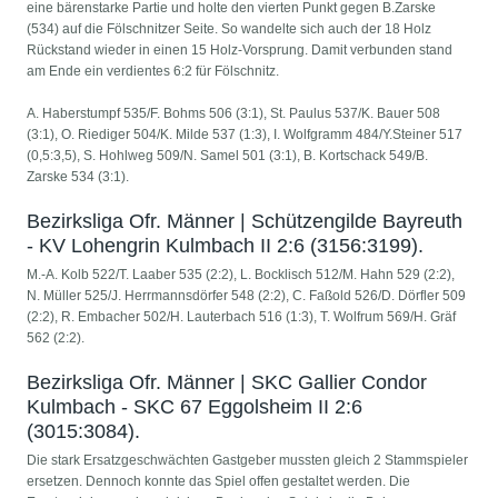
eine bärenstarke Partie und holte den vierten Punkt gegen B.Zarske
(534) auf die Fölschnitzer Seite. So wandelte sich auch der 18 Holz
Rückstand wieder in einen 15 Holz-Vorsprung. Damit verbunden stand
am Ende ein verdientes 6:2 für Fölschnitz.
A. Haberstumpf 535/F. Bohms 506 (3:1), St. Paulus 537/K. Bauer 508
(3:1), O. Riediger 504/K. Milde 537 (1:3), I. Wolfgramm 484/Y.Steiner 517
(0,5:3,5), S. Hohlweg 509/N. Samel 501 (3:1), B. Kortschack 549/B.
Zarske 534 (3:1).
Bezirksliga Ofr. Männer | Schützengilde Bayreuth
- KV Lohengrin Kulmbach II 2:6 (3156:3199).
M.-A. Kolb 522/T. Laaber 535 (2:2), L. Bocklisch 512/M. Hahn 529 (2:2),
N. Müller 525/J. Herrmannsdörfer 548 (2:2), C. Faßold 526/D. Dörfler 509
(2:2), R. Embacher 502/H. Lauterbach 516 (1:3), T. Wolfrum 569/H. Gräf
562 (2:2).
Bezirksliga Ofr. Männer | SKC Gallier Condor
Kulmbach - SKC 67 Eggolsheim II 2:6
(3015:3084).
Die stark Ersatzgeschwächten Gastgeber mussten gleich 2 Stammspieler
ersetzen. Dennoch konnte das Spiel offen gestaltet werden. Die