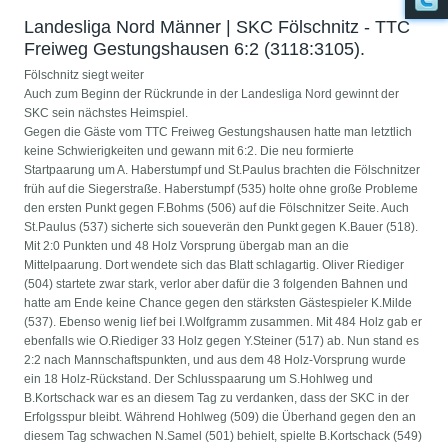
Landesliga Nord Männer | SKC Fölschnitz - TTC
Freiweg Gestungshausen 6:2 (3118:3105).
Fölschnitz siegt weiter
Auch zum Beginn der Rückrunde in der Landesliga Nord gewinnt der
SKC sein nächstes Heimspiel.
Gegen die Gäste vom TTC Freiweg Gestungshausen hatte man letztlich
keine Schwierigkeiten und gewann mit 6:2. Die neu formierte
Startpaarung um A. Haberstumpf und St.Paulus brachten die Fölschnitzer
früh auf die Siegerstraße. Haberstumpf (535) holte ohne große Probleme
den ersten Punkt gegen F.Bohms (506) auf die Fölschnitzer Seite. Auch
St.Paulus (537) sicherte sich soueverän den Punkt gegen K.Bauer (518).
Mit 2:0 Punkten und 48 Holz Vorsprung übergab man an die
Mittelpaarung. Dort wendete sich das Blatt schlagartig. Oliver Riediger
(504) startete zwar stark, verlor aber dafür die 3 folgenden Bahnen und
hatte am Ende keine Chance gegen den stärksten Gästespieler K.Milde
(537). Ebenso wenig lief bei I.Wolfgramm zusammen. Mit 484 Holz gab er
ebenfalls wie O.Riediger 33 Holz gegen Y.Steiner (517) ab. Nun stand es
2:2 nach Mannschaftspunkten, und aus dem 48 Holz-Vorsprung wurde
ein 18 Holz-Rückstand. Der Schlusspaarung um S.Hohlweg und
B.Kortschack war es an diesem Tag zu verdanken, dass der SKC in der
Erfolgsspur bleibt. Während Hohlweg (509) die Überhand gegen den an
diesem Tag schwachen N.Samel (501) behielt, spielte B.Kortschack (549)