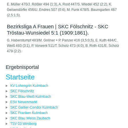
E. Müller 470/J. Rößler 494 (1:3), A. Rost 447/S. Wiedel 452 (2:2), K.
Geisendörfer 456/U. Endres 507 (0:4), M. Funk 478/S. Baumgarten 467
(2,5:1,5).
Bezirksliga A Frauen | SKC Fölschnitz - SKC
Tröstau-Wunsiedel 5:1 (1909:1861).
G. Haberstumpf 483/M. Gollner + P. Panzer 416 (3,5:0,5), E. Kuth 484/C.
Weiß 493 (3:1), P. Vorwerk 511/T. Scholz 473 (4:0), B. Roth 431/E. Scholz
479 (2:2).
Ergebnisportal
Startseite
KV Lohengrin Kulmbach
SKC Fölschnitz
SKC Blau-Weiß Kulmbach
ESV Neuenmarkt
SKC Gallier-Condor Kulmbach
SKC Franken Kulmbach
SKC Blau Weiss Zaubach
TSV 03 Wirsberg