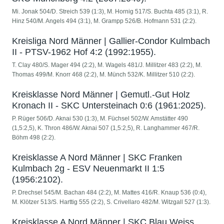
Mi. Jonak 504/D. Streich 539 (1:3), M. Hornig 517/S. Buchta 485 (3:1), R.
Hinz 540/M. Angels 494 (3:1), M. Grampp 526/B. Hofmann 531 (2:2).
Kreisliga Nord Männer | Gallier-Condor Kulmbach
II - PTSV-1962 Hof 4:2 (1992:1955).
T. Clay 480/S. Mager 494 (2:2), M. Wagels 481/J. Millitzer 483 (2:2), M.
Thomas 499/M. Knorr 468 (2:2), M. Münch 532/K. Millitzer 510 (2:2).
Kreisklasse Nord Männer | Gemutl.-Gut Holz
Kronach II - SKC Untersteinach 0:6 (1961:2025).
P. Rüger 506/D. Aknai 530 (1:3), M. Füchsel 502/W. Amstätter 490
(1,5:2,5), K. Thron 486/W. Aknai 507 (1,5:2,5), R. Langhammer 467/R.
Böhm 498 (2:2).
Kreisklasse A Nord Männer | SKC Franken
Kulmbach 2g - ESV Neuenmarkt II 1:5
(1956:2102).
P. Drechsel 545/M. Bachan 484 (2:2), M. Mattes 416/R. Knaup 536 (0:4),
M. Klötzer 513/S. Harttig 555 (2:2), S. Crivellaro 482/M. Witzgall 527 (1:3).
Kreisklasse A Nord Männer | SKC Blau Weiss