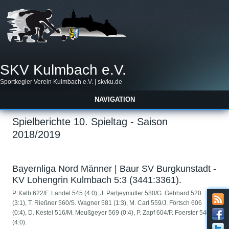
SKV Kulmbach e.V.
Sportkegler Verein Kulmbach e.V. | skvku.de
NAVIGATION
Spielberichte 10. Spieltag - Saison
2018/2019
Bayernliga Nord Männer | Baur SV Burgkunstadt -
KV Lohengrin Kulmbach 5:3 (3441:3361).
P. Kalb 622/F. Landel 545 (4:0), J. Partjeymüller 580/G. Gebhard 520
(3:1), T. Rießner 560/S. Wagner 581 (1:3), M. Carl 559/J. Förtsch 606
(0:4), D. Kestel 516/M. Meußgeyer 569 (0:4), P. Zapf 604/P. Foerster 540
(4:0).