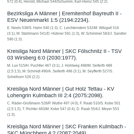
572 (0:4), Herold, Michael 544/Schummi, Karl-Heinz 545 (2:2).
Bezirksliga A Männer | Eremitenhof Bayreuth II -
ESV Neuenmarkt 1:5 (2194:2234).
E. Neels 538/S. Hahn 540 (1:3), C. Leichtenstern 532/M. Witzgall 516
(3:1), M. Stahlmann 541/D. Hübner 591 (1:3), W. Schimmel 583/J. Sandler
590 (1:3).
Kreisliga Nord Männer | SKC Fölschnitz II - TSV
03 Wirsberg 6:0 (2030:1977).
M. Lux 515/H. Puchtler 467 (3:1), J. Hohlweg 498/M. Seiferth 488
(2,5:1,5), M. Schmidt 490/A. Seiferth 496 (3:1), M. Seyfferth 527/S.
Schelhorn 526 (2:2).
Kreisliga Nord Männer | Gut Holz Tettau - KV
Lohengrin Kulmbach III 2:4 (2075:2098).
C. Räder-Großmann 528/P. Wuthe 497 (4:0), F. Raab 510/S. Kobe 501
(2,5:1,5), T. Richter 483/M. Kobe 547 (0:4), D. Raab 554/J. Meyer 553
(1:3).
Kreisliga Nord Männer | SKC Franken Kulmbach -
SKC Münchberg 4:2 (2087:2049).