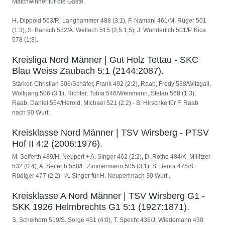
Matchwinner für die Gäste.
H. Dippold 563/R. Langhammer 488 (3:1), F. Namani 461/M. Rüger 501
(1:3), S. Bänsch 532/A. Wellach 515 (2,5:1,5), J. Wunderlich 501/P. Kica
578 (1:3).
Kreisliga Nord Männer | Gut Holz Tettau - SKC
Blau Weiss Zaubach 5:1 (2144:2087).
Stärker, Christian 506/Schäfer, Frank 492 (2:2), Raab, Fredy 538/Witzgall,
Wolfgang 506 (3:1), Richter, Tobia 546/Weinmann, Stefan 568 (1:3),
Raab, Daniel 554/Herold, Michael 521 (2:2) - B. Hirschke für F. Raab
nach 90 Wurf.
Kreisklasse Nord Männer | TSV Wirsberg - PTSV
Hof II 4:2 (2006:1976).
M. Seiferth 489/H. Neupert + A. Singer 462 (2:2), D. Rothe 484/K. Millitzer
532 (0:4), A. Seiferth 558/F. Zimmermann 505 (3:1), S. Benra 475/S.
Rüdiger 477 (2:2) - A. Singer für H. Neupert nach 30 Wurf .
Kreisklasse A Nord Männer | TSV Wirsberg G1 -
SKK 1926 Helmbrechts G1 5:1 (1927:1871).
S. Schelhorn 519/S. Sorge 451 (4:0), T. Specht 436/J. Wiedemann 430