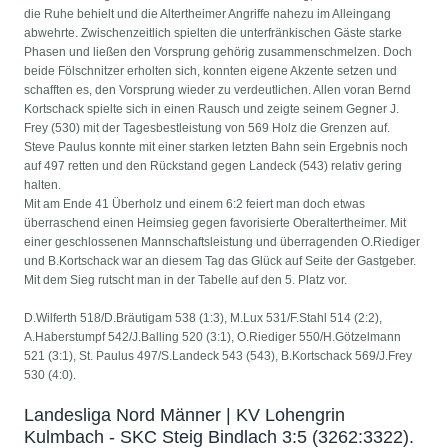
die Ruhe behielt und die Altertheimer Angriffe nahezu im Alleingang
abwehrte. Zwischenzeitlich spielten die unterfränkischen Gäste starke
Phasen und ließen den Vorsprung gehörig zusammenschmelzen. Doch
beide Fölschnitzer erholten sich, konnten eigene Akzente setzen und
schafften es, den Vorsprung wieder zu verdeutlichen. Allen voran Bernd
Kortschack spielte sich in einen Rausch und zeigte seinem Gegner J.
Frey (530) mit der Tagesbestleistung von 569 Holz die Grenzen auf.
Steve Paulus konnte mit einer starken letzten Bahn sein Ergebnis noch
auf 497 retten und den Rückstand gegen Landeck (543) relativ gering
halten.
Mit am Ende 41 Überholz und einem 6:2 feiert man doch etwas
überraschend einen Heimsieg gegen favorisierte Oberaltertheimer. Mit
einer geschlossenen Mannschaftsleistung und überragenden O.Riediger
und B.Kortschack war an diesem Tag das Glück auf Seite der Gastgeber.
Mit dem Sieg rutscht man in der Tabelle auf den 5. Platz vor.
D.Wilferth 518/D.Bräutigam 538 (1:3), M.Lux 531/F.Stahl 514 (2:2),
A.Haberstumpf 542/J.Balling 520 (3:1), O.Riediger 550/H.Götzelmann
521 (3:1), St. Paulus 497/S.Landeck 543 (543), B.Kortschack 569/J.Frey
530 (4:0).
Landesliga Nord Männer | KV Lohengrin
Kulmbach - SKC Steig Bindlach 3:5 (3262:3322).