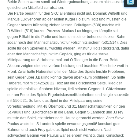
Beide Seiten waren somit auf Wiedergutmachung aus um nicht aus dem
gesicherten Mittelfeld zu rutschen.
Die Partie begann für den SKC allerdings nicht gut. Dominik Wilferth und
Markus Lux verloren ab der ersten Kugel Holz um Holz und mussten die
Gegner bereits frühzeitig ziehen lassen. Bräutigam (538) machte mit
D.Wilferth (518) kurzen Prozess. Markus Lux hingegen kämpfte sich
gegen F.Stahl in die Partie und konnte mit einer beherzten letzten Bahn
sogar noch den Mannschaftspunkt für Fölschnitz sichern (531:514). Dies
sollte für den Spielverlauf wichtig werden. Mit nur 3 Holz Rückstand, dafür
aber den Mannschaftspunkt im Gepäck, ging es für die starke
Mittelpaarung um A.Haberstumpf und O.Riediger in die Bahn. Beide
Akteure zeigten eine souveräne Leistung und brachten Fölschnitz weit in
Front. Zwar hatte Haberstumpf in der Mitte des Spiels leichte Probleme,
sein Gegenüber J.Balling konnte davon aber kaum profitieren. So holte
Haberstumpf mit 542:520 22 Holz auf die Fölschnitzer Seite. Riediger
spielte ebenfalls auf hohem Niveau, ließ seinem Gegner H. Götzelmann
nur am Ende des Spiels Ergebniskosmetik betreiben und siegte souverän
mit 550:521. So fand das Spiel in der Mittelpaarung seine
Vorentscheidung. Mit 48 Überholz und 3:1 Mannschaftspunkten gingen
St.Paulus und B.Kortschack in die Bahn. Gegen S.Landeck und J.Frey
musste das Spiel jetzt sicher nach Hause gebracht werden. Aber Steve
Paulus wackelte. S.Landeck spielte erwartungsgemäß konstant gute
Bahnen und auch Frey gab das Spiel noch nicht verloren. Nach
schwachen Beginn von Paulus war es enorm wichtig, dass Kortschack