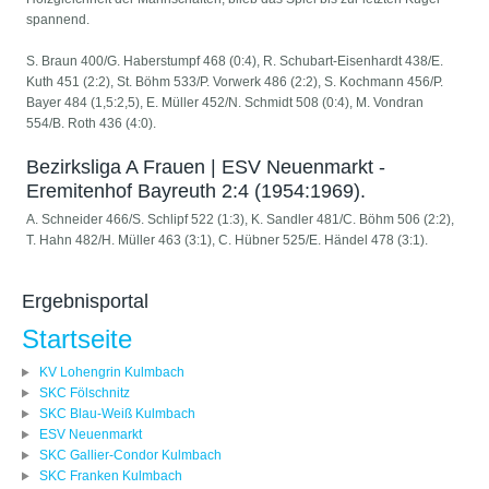
spannend.
S. Braun 400/G. Haberstumpf 468 (0:4), R. Schubart-Eisenhardt 438/E.
Kuth 451 (2:2), St. Böhm 533/P. Vorwerk 486 (2:2), S. Kochmann 456/P.
Bayer 484 (1,5:2,5), E. Müller 452/N. Schmidt 508 (0:4), M. Vondran
554/B. Roth 436 (4:0).
Bezirksliga A Frauen | ESV Neuenmarkt -
Eremitenhof Bayreuth 2:4 (1954:1969).
A. Schneider 466/S. Schlipf 522 (1:3), K. Sandler 481/C. Böhm 506 (2:2),
T. Hahn 482/H. Müller 463 (3:1), C. Hübner 525/E. Händel 478 (3:1).
Ergebnisportal
Startseite
KV Lohengrin Kulmbach
SKC Fölschnitz
SKC Blau-Weiß Kulmbach
ESV Neuenmarkt
SKC Gallier-Condor Kulmbach
SKC Franken Kulmbach