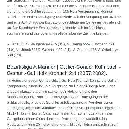
aus Gefrees. Im Startpaar konnten Tagesbester Michael Hornig (555) und
René Hinz (516) erstaunlich deutlich beide Mannschaftspunkte an Land
ziehen und die Schlusspaarung mit 105 Holz Vorsprung ins Rennen
schicken. Im ersten Durchgang reduzierte sich der Vorsprung um 34 Holz
und eine Aufholjagd der bis dato ungeschlagenen Gefreeser deutete sich
an. Die Kulmbacher Schlusspaarung konnte sich im Anschluss
stabilisieren und das Spiel ungefährdet über die Ziellinie bringen.
R. Hinz 516/S. Neugebauer 475 (3:1), M. Hornig 555/T. Hofmann 491
(4:0), Mi. Jonak 536/J. Weisheit 432 (3:1), M. Grampp 476/M. Schekeryk
539 (1:3).
Bezirksliga A Männer | Gallier-Condor Kulmbach -
Gemütl.-Gut Holz Kronach 2:4 (2057:2082).
Im Heimspiel gegen Gemütlichkeit-Gut Holz Kronach konnte die Gallier-
Startpaarung einen 35 Holz-Vorsprung zur Halbzeit übergeben. Hans
Dippold glänzte dabei mir starken 563 Holz und holte den
Mannschaftspunkt zum 1:1. In ausgeglichenen Durchgängen der
Schlussduelle, blieb das Spiel bis zuletzt spannend. Vor dem letzten
Durchgang lagen die Kulmbacher mit 23 Holz Vorsprung auf Siegeskurs.
Mit 171 Holz im letzten Satz, machte der Kronacher Kica Pirvani den
Gastgebern einen Strich durch die Rechnung und wandelte den
Rückstand in eine 25 Holz-Führung um. Mit 578 Holz avancierte er zum