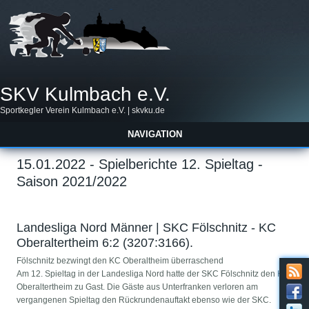
SKV Kulmbach e.V.
Sportkegler Verein Kulmbach e.V. | skvku.de
NAVIGATION
15.01.2022 - Spielberichte 12. Spieltag -
Saison 2021/2022
Landesliga Nord Männer | SKC Fölschnitz - KC
Oberaltertheim 6:2 (3207:3166).
Fölschnitz bezwingt den KC Oberaltheim überraschend
Am 12. Spieltag in der Landesliga Nord hatte der SKC Fölschnitz den KC
Oberaltertheim zu Gast. Die Gäste aus Unterfranken verloren am
vergangenen Spieltag den Rückrundenauftakt ebenso wie der SKC.