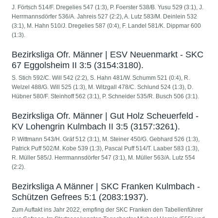
J. Förtsch 514/F. Dregelies 547 (1:3), P. Foerster 538/B. Yusu 529 (3:1), J.
Herrmannsdörfer 536/A. Jahreis 527 (2:2), A. Lutz 583/M. Deinlein 532
(3:1), M. Hahn 510/J. Dregelies 587 (0:4), F. Landel 581/K. Dippmar 600
(1:3).
Bezirksliga Ofr. Männer | ESV Neuenmarkt - SKC
67 Eggolsheim II 3:5 (3154:3180).
S. Stich 592/C. Will 542 (2:2), S. Hahn 481/W. Schumm 521 (0:4), R.
Welzel 488/G. Will 525 (1:3), M. Witzgall 478/C. Schlund 524 (1:3), D.
Hübner 580/F. Steinhoff 562 (3:1), P. Schneider 535/R. Busch 506 (3:1).
Bezirksliga Ofr. Männer | Gut Holz Scheuerfeld -
KV Lohengrin Kulmbach II 3:5 (3157:3261).
P. Wittmann 543/H. Gräf 512 (3:1), M. Steiner 450/G. Gebhard 526 (1:3),
Patrick Puff 502/M. Kobe 539 (1:3), Pascal Puff 514/T. Laaber 583 (1:3),
R. Müller 585/J. Herrmannsdörfer 547 (3:1), M. Müller 563/A. Lutz 554
(2:2).
Bezirksliga A Männer | SKC Franken Kulmbach -
Schützen Gefrees 5:1 (2083:1937).
Zum Auftakt ins Jahr 2022, empfing der SKC Franken den Tabellenführer