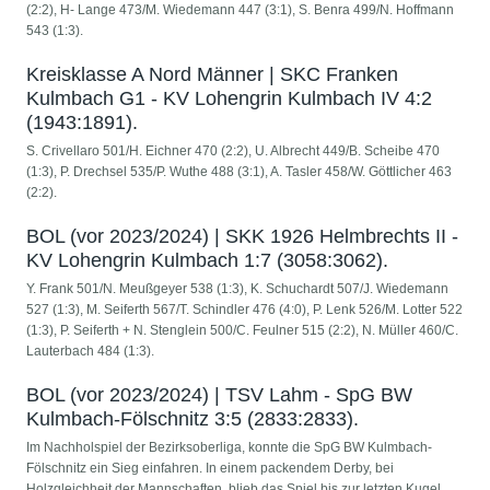
(2:2), H- Lange 473/M. Wiedemann 447 (3:1), S. Benra 499/N. Hoffmann
543 (1:3).
Kreisklasse A Nord Männer | SKC Franken
Kulmbach G1 - KV Lohengrin Kulmbach IV 4:2
(1943:1891).
S. Crivellaro 501/H. Eichner 470 (2:2), U. Albrecht 449/B. Scheibe 470
(1:3), P. Drechsel 535/P. Wuthe 488 (3:1), A. Tasler 458/W. Göttlicher 463
(2:2).
BOL (vor 2023/2024) | SKK 1926 Helmbrechts II -
KV Lohengrin Kulmbach 1:7 (3058:3062).
Y. Frank 501/N. Meußgeyer 538 (1:3), K. Schuchardt 507/J. Wiedemann
527 (1:3), M. Seiferth 567/T. Schindler 476 (4:0), P. Lenk 526/M. Lotter 522
(1:3), P. Seiferth + N. Stenglein 500/C. Feulner 515 (2:2), N. Müller 460/C.
Lauterbach 484 (1:3).
BOL (vor 2023/2024) | TSV Lahm - SpG BW
Kulmbach-Fölschnitz 3:5 (2833:2833).
Im Nachholspiel der Bezirksoberliga, konnte die SpG BW Kulmbach-
Fölschnitz ein Sieg einfahren. In einem packendem Derby, bei
Holzgleichheit der Mannschaften, blieb das Spiel bis zur letzten Kugel