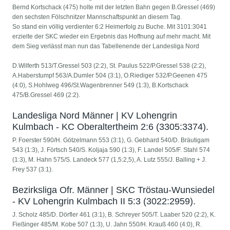
Bernd Kortschack (475) holte mit der letzten Bahn gegen B.Gressel (469)
den sechsten Fölschnitzer Mannschaftspunkt an diesem Tag.
So stand ein völlig verdienter 6:2 Heimerfolg zu Buche. Mit 3101:3041
erzielte der SKC wieder ein Ergebnis das Hoffnung auf mehr macht. Mit
dem Sieg verlässt man nun das Tabellenende der Landesliga Nord
D.Wilferth 513/T.Gressel 503 (2:2), St. Paulus 522/P.Gressel 538 (2:2),
A.Haberstumpf 563/A.Dumler 504 (3:1), O.Riediger 532/P.Geenen 475
(4:0), S.Hohlweg 496/St.Wagenbrenner 549 (1:3), B.Kortschack
475/B.Gressel 469 (2:2).
Landesliga Nord Männer | KV Lohengrin
Kulmbach - KC Oberaltertheim 2:6 (3305:3374).
P. Foerster 590/H. Götzelmann 553 (3:1), G. Gebhard 540/D. Bräutigam
543 (1:3), J. Förtsch 540/S. Koljaja 590 (1:3), F. Landel 505/F. Stahl 574
(1:3), M. Hahn 575/S. Landeck 577 (1,5:2,5), A. Lutz 555/J. Balling + J.
Frey 537 (3:1).
Bezirksliga Ofr. Männer | SKC Tröstau-Wunsiedel
- KV Lohengrin Kulmbach II 5:3 (3022:2959).
J. Scholz 485/D. Dörfler 461 (3:1), B. Schreyer 505/T. Laaber 520 (2:2), K.
Fießinger 485/M. Kobe 507 (1:3), U. Jahn 550/H. Krauß 460 (4:0), R.