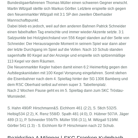
Bundesligaerfahrenen Thomas Müller einen schweren Gegner erwischt.
Martin Witzgall stellte sich Markus Görtler. Letztere erspielte sich gegen
den Neuenmarkter Witzgall mit 3:1 SP den zweiten Oberhaider
Mannschaftspunkt.
Dabei blieb es jedoch, weil auf den anderen Bahnen Patrick Schneider
einen fabelhaften Tag erwischte und immer wieder Akzente setzte. 3:1
Satzpunkte bei Holzgleichstand von 556 Kegel standen auf der Seite von
Schneider. Der Herausragende Moment in seinem Spiel war dann aber
der letzte Durchgang im Spiel auf die Vollen. Nach 10 Schub standen
sagenhafte 80 Kegel auf der Anzeige und erspielte sich spitzenmäßige
113 Kegel vor dem Räumen.
Die Neuenmarkter Kegler haben damit einen 6:2 Heimerfolg gegen den
Aufstiegskanidaten mit 100 Kegel Vorsprung eingefahren. Somit stehen
die Eisenbahner nach dem 4. Spieltag hinter der SG 1306 Bamberg und
dem RSC Oberhaid selbst auf einen super 3. Tabellenplatz.
Nach 2 Wochen Pause geht es im 5. Spieltag dann zum SKC Tröstau-
Wunsiedel.
S. Hahn 490/P. Hirschmann&S. Eichhorn 461 (2:2), S. Stich 532/S.
Helbig534 (2:2), K. Renz 558/D. Spath 481 (4:0), D. Hübner 507/A. Jäger
489 (3:1), P. Schneider 556/Th. Müller 556 (3:1), M. Witzgall 519/M.
Görtler 541 (1:3) - S. Eichhorn für P. Hirschmann nach 22 Schub.