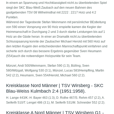
In einem an Spannung und Hochklassigkeit nicht zu überbietenden Spiel
siegt der SKC Blau-Weiß Zaubach auf den neuen Bahnen des
gastgebenden TSV 08 Wilhelmsthal mit 2222 : 2217 Holz und 4:2
Punkten.
Während der Tagesbeste Stefan Weinmann mit persönlicher BEstleitung
von 590 einen Vorsprung von 90 Holz erspielte kamen die Kegler der
Heimmanschaft in Durchgang 2 und 3 durch starke Leistungen bis auf 1
Holz an die Gäste heran. In einer an Dramatik nicht zu überbietenden
Schlusspaarung konnte der Zaubacher Michael Herold mit 560 Holz auf
den letzten Kugeln den entscheidenden Mannschaftspunkt einfahren und
sicherte sich durch das bessere Ergebnis gegenüber Sven Heumann
(554)auch die notwendigen Holzpunkte für sein Team.
Münzel, Andi 500/Weinmann, Stefan 590 (1:3), Bülling, Sven
580/Witzgall, Wolfgang 530 (3:1), Münzel, Lucas 583/Hempfling, Martin
542 (2:2), Heumann, Sven 554/Herold, Michael 560 (2:2).
Kreisklasse Nord Männer | TSV Wirsberg - SKC
Blau-Weiss Kulmbach 2:4 (1951:1958).
H. Lange 443/K.-H. Bayer 463 (1:3), D. Rothe 467/S. Rehm 457 (2:2), A.
Seiferth 510/T. Lengel 486 (3:1), M. Seiferth 531/M. Schneider 552 (2:2).
Kreisklasse A Nord Männer | TSV Wirsberg G1 -