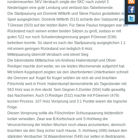
runderneuerten SKV Versbach zeigte der SKC nach zuletzt 3
Niederlagen eine gute Leistung und verlässt das Tabellenende.
Die Startpaarung um Dominik Wilferth und Steve Paulus gestalteten das
Spiel ausgeglichen. Dominik Wilferth (513) sicherte den Satzpunkt gegen
T.Gressel (503) auf der letzten Bahn. Für Steve Paulus hingegen war der
Rückstand nach seinen ersten beiden Sätzen zu groß, sodass er mit
guten 522 nur noch Schadensbegrenzung gegen P.Gressel (538)
betreiben konnte. So stand es nach der Startpaarung ausgeglichen 1:1
mit einem geringen Rückstand von lediglich 6 Holz.
Mittelpaarung überrollt Versbach und ebnet Sieg
Die bärenstarke Mittelachse um Andreas Haberstumpf und Oliver
Riediger machte dort weiter, wo sie letztes Wochenende aufgehört hat.
Mit tollem Kegelsport zeigten sie den überforderten Unterfranken schnell
die Grenzen auf. Kugel für Kugel setzten sie sich ab und brachten
Fölschnitz weit in Front. Haberstumpf demonstrierte als Tagesbester mit
563 Holz was in ihm steckt. Sein Gegner A.Dumler (504) hatte gewaltig
das Nachsehen. Auch O.Riediger (532) machte mit P.Geenen (478)
kurzen Prozess. 107 Holz Vorsprung und 3:1 Punkte waren die logische
Folge.
Diesen Vorsprung sollte die Fölschnitzer Schlusspaarung letztendlich
locker verwalten. Zwar war B.Kortschack und S.Hohlweg die
Verunsicherung der letzten Wochen noch etwas anzumerken, dennoch
brachten sie den Sieg sicher nach Hause. S. Hohlweg (496) bekam den
stärksten Versbacher St.Wagenbrenner (549) nur selten in Bedrängnis.