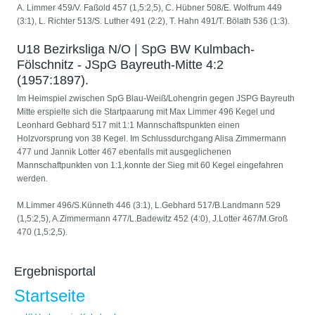
A. Limmer 459/V. Faßold 457 (1,5:2,5), C. Hübner 508/E. Wolfrum 449
(3:1), L. Richter 513/S. Luther 491 (2:2), T. Hahn 491/T. Bölath 536 (1:3).
U18 Bezirksliga N/O | SpG BW Kulmbach-
Fölschnitz - JSpG Bayreuth-Mitte 4:2
(1957:1897).
Im Heimspiel zwischen SpG Blau-Weiß/Lohengrin gegen JSPG Bayreuth
Mitte erspielte sich die Startpaarung mit Max Limmer 496 Kegel und
Leonhard Gebhard 517 mit 1:1 Mannschaftspunkten einen
Holzvorsprung von 38 Kegel. Im Schlussdurchgang Alisa Zimmermann
477 und Jannik Lotter 467 ebenfalls mit ausgeglichenen
Mannschaftpunkten von 1:1,konnte der Sieg mit 60 Kegel eingefahren
werden.
M.Limmer 496/S.Künneth 446 (3:1), L.Gebhard 517/B.Landmann 529
(1,5:2,5), A.Zimmermann 477/L.Badewitz 452 (4:0), J.Lotter 467/M.Groß
470 (1,5:2,5).
Ergebnisportal
Startseite