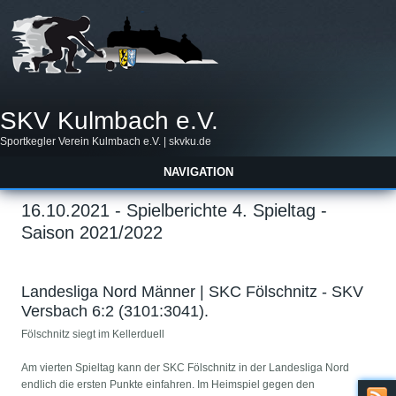
SKV Kulmbach e.V.
Sportkegler Verein Kulmbach e.V. | skvku.de
NAVIGATION
16.10.2021 - Spielberichte 4. Spieltag -
Saison 2021/2022
Landesliga Nord Männer | SKC Fölschnitz - SKV
Versbach 6:2 (3101:3041).
Fölschnitz siegt im Kellerduell
Am vierten Spieltag kann der SKC Fölschnitz in der Landesliga Nord
endlich die ersten Punkte einfahren. Im Heimspiel gegen den