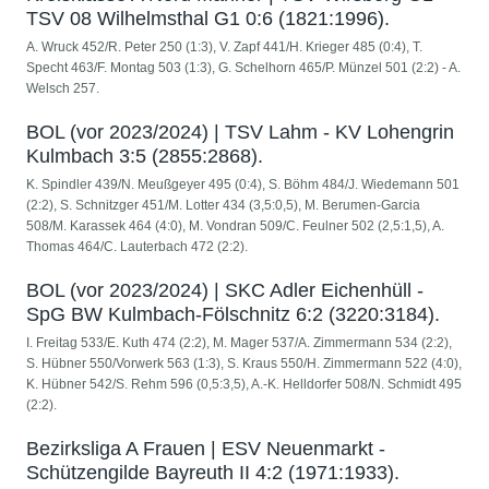
TSV 08 Wilhelmsthal G1 0:6 (1821:1996).
A. Wruck 452/R. Peter 250 (1:3), V. Zapf 441/H. Krieger 485 (0:4), T.
Specht 463/F. Montag 503 (1:3), G. Schelhorn 465/P. Münzel 501 (2:2) - A.
Welsch 257.
BOL (vor 2023/2024) | TSV Lahm - KV Lohengrin
Kulmbach 3:5 (2855:2868).
K. Spindler 439/N. Meußgeyer 495 (0:4), S. Böhm 484/J. Wiedemann 501
(2:2), S. Schnitzger 451/M. Lotter 434 (3,5:0,5), M. Berumen-Garcia
508/M. Karassek 464 (4:0), M. Vondran 509/C. Feulner 502 (2,5:1,5), A.
Thomas 464/C. Lauterbach 472 (2:2).
BOL (vor 2023/2024) | SKC Adler Eichenhüll -
SpG BW Kulmbach-Fölschnitz 6:2 (3220:3184).
I. Freitag 533/E. Kuth 474 (2:2), M. Mager 537/A. Zimmermann 534 (2:2),
S. Hübner 550/Vorwerk 563 (1:3), S. Kraus 550/H. Zimmermann 522 (4:0),
K. Hübner 542/S. Rehm 596 (0,5:3,5), A.-K. Helldorfer 508/N. Schmidt 495
(2:2).
Bezirksliga A Frauen | ESV Neuenmarkt -
Schützengilde Bayreuth II 4:2 (1971:1933).