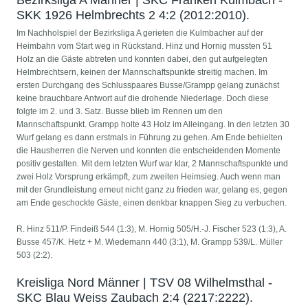
Bezirksliga A Männer | SKC Franken Kulmbach -
SKK 1926 Helmbrechts 2 4:2 (2012:2010).
Im Nachholspiel der Bezirksliga A gerieten die Kulmbacher auf der
Heimbahn vom Start weg in Rückstand. Hinz und Hornig mussten 51
Holz an die Gäste abtreten und konnten dabei, den gut aufgelegten
Helmbrechtsern, keinen der Mannschaftspunkte streitig machen. Im
ersten Durchgang des Schlusspaares Busse/Grampp gelang zunächst
keine brauchbare Antwort auf die drohende Niederlage. Doch diese
folgte im 2. und 3. Satz. Busse blieb im Rennen um den
Mannschaftspunkt. Grampp holte 43 Holz im Alleingang. In den letzten 30
Wurf gelang es dann erstmals in Führung zu gehen. Am Ende behielten
die Hausherren die Nerven und konnten die entscheidenden Momente
positiv gestalten. Mit dem letzten Wurf war klar, 2 Mannschaftspunkte und
zwei Holz Vorsprung erkämpft, zum zweiten Heimsieg. Auch wenn man
mit der Grundleistung erneut nicht ganz zu frieden war, gelang es, gegen
am Ende geschockte Gäste, einen denkbar knappen Sieg zu verbuchen.
R. Hinz 511/P. Findeiß 544 (1:3), M. Hornig 505/H.-J. Fischer 523 (1:3), A.
Busse 457/K. Hetz + M. Wiedemann 440 (3:1), M. Grampp 539/L. Müller
503 (2:2).
Kreisliga Nord Männer | TSV 08 Wilhelmsthal -
SKC Blau Weiss Zaubach 2:4 (2217:2222).