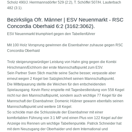
Scholz 490/J. Herrmannsdörfer 529 (2:2), T. Schöffel 507/H. Lauterbach
482 (3:1).
Bezirksliga Ofr. Männer | ESV Neuenmarkt - RSC
Concordia Oberhaid 6:2 (3162:3062).
ESV Neuenmarkt triumphiert gegen den Tabellenführer
Mit 100 Holz Vorsprung gewinnen die Eisenbahner zuhause gegen RSC
Concordia Oberhaid
Trotz steigerungswürdiger Leistung von Hahn ging gegen die Kombi
Hirschmann/Eichhorn der erste Mannschaftspunkt zum ESV.
Sein Partner Sven Stich machte seine Sache besser, verpasste aber
erneut wegen 2 Kegel bei Satzgleichheit seinen Mannschaftspunkt.
Die Mittelpaarung stellte die Weichen für den entscheidenden
Spielausgang. Kevin Renz erspielte mit Tagesbestleistung von 558 Kegel
nicht nur den Mannschaftspunkt, sondern auch wichtige 77 Kegel für die
Mannschaft der Eisenbahner. Domenic Hübner gewann ebenfalls seinen
Mannschaftspunkt und weitere 18 Kegel.
So schickte man die Schlussleute der Eisenbahner mit einer
komfortablen Führung von 3:1 MP und einen Plus von 122 Kegel auf der
Anzeige ins Rennen um wichtige Tabellenpunkte. Patrick Schneider hat
mit dem Neuzugang der Oberhaider und dem International und