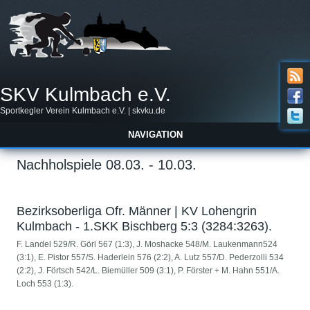
SKV Kulmbach e.V.
Sportkegler Verein Kulmbach e.V. | skvku.de
NAVIGATION
Nachholspiele 08.03. - 10.03.
Bezirksoberliga Ofr. Männer | KV Lohengrin
Kulmbach - 1.SKK Bischberg 5:3 (3284:3263).
F. Landel 529/R. Görl 567 (1:3), J. Moshacke 548/M. Laukenmann524
(3:1), E. Pistor 557/S. Haderlein 576 (2:2), A. Lutz 557/D. Pederzolli 534
(2:2), J. Förtsch 542/L. Biemüller 509 (3:1), P. Förster + M. Hahn 551/A.
Loch 553 (1:3).