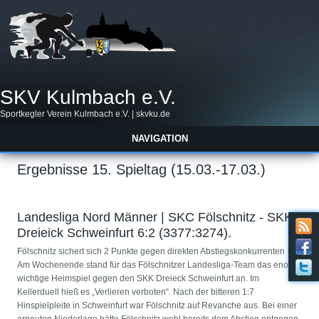
SKV Kulmbach e.V.
Sportkegler Verein Kulmbach e.V. | skvku.de
NAVIGATION
Ergebnisse 15. Spieltag (15.03.-17.03.)
Landesliga Nord Männer | SKC Fölschnitz - SKK
Dreieick Schweinfurt 6:2 (3377:3274).
Fölschnitz sichert sich 2 Punkte gegen direkten Abstiegskonkurrenten
Am Wochenende stand für das Fölschnitzer Landesliga-Team das enorm
wichtige Heimspiel gegen den SKK Dreieck Schweinfurt an. Im
Kellerduell hieß es „Verlieren verboten“. Nach der bitteren 1:7
Hinspielpleite in Schweinfurt war Fölschnitz auf Revanche aus. Bei einer