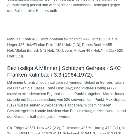
Auswärtssieg perfekt und wichtig für das kommende Heimspiel gegen
den Spitzenreiter Heinersreuth.
Manuael Knorr 488 Holz/Jonathan Wunderlich 447 Holz (2:2), Klaus
Heger 486 Holz/Florian Pittroff 481 Holz (1:3), Denes Becker 455
Holz/Stefan Bänsch 572 Holz (0:4), Jens Militzer 497 Holz/Tim Clay 520
Holz (1:3).
Bezirksliga A Männer | Schützen Gefrees - SKC
Franken Kulmbach 3:3 (1964:1972).
Mit einem Unentschieden auf dem schwierigen Geläuf in Gefrees halten
die Franken die Klasse. René Hinz (462) und Michael Hornig (472)
mussten mit schwachen Ergebnissen die Punkte abgeben. Marco Jonak
sicherte mit Tagesbestleistung von 526 souverän den Punkt. Max Grampp
(512) musste seinen Punkt ebenfalls abgeben, mit dem höheren
Gesamtergebnis konnte trotzdem eine Punkteteilung erreicht werden und
der Klassenerhalt sichergestellt werden.
Ch. Tröger 496/R. Hinz 462 (2:2), T. Hofmann 496/M. Hornig 472 (3:1), M.
Tröger 457/M. Jonak 526 (0:4), M. Schekeryk 515/M. Grampp 512 (2:2).