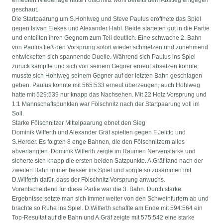
erneuten Niederlage hätte Fölschnitz wohl bereits dem Abstieg entgegen
geschaut.
Die Startpaarung um S.Hohlweg und Steve Paulus eröffnete das Spiel
gegen Istvan Elekes und Alexander Habl. Beide starteten gut in die Partie
und enteilten ihren Gegnern zum Teil deutlich. Eine schwache 2. Bahn
von Paulus ließ den Vorsprung sofort wieder schmelzen und zunehmend
entwickelten sich spannende Duelle. Während sich Paulus ins Spiel
zurück kämpfte und sich von seinem Gegner erneut absetzen konnte,
musste sich Hohlweg seinem Gegner auf der letzten Bahn geschlagen
geben. Paulus konnte mit 565:533 erneut überzeugen, auch Hohlweg
hatte mit 529:539 nur knapp das Nachsehen. Mit 22 Holz Vorsprung und
1:1 Mannschaftspunkten war Fölschnitz nach der Startpaarung voll im
Soll.
Starke Fölschnitzer Mittelpaarung ebnet den Sieg
Dominik Wilferth und Alexander Gräf spielten gegen F.Jelitto und
S.Herder. Es folgten 8 enge Bahnen, die den Fölschnitzern alles
abverlangten. Dominik Wilferth zeigte im Räumen Nervenstärke und
sicherte sich knapp die ersten beiden Satzpunkte. A.Gräf fand nach der
zweiten Bahn immer besser ins Spiel und sorgte so zusammen mit
D.Wilferth dafür, dass der Fölschnitz Vorsprung anwuchs.
Vorentscheidend für diese Partie war die 3. Bahn. Durch starke
Ergebnisse setzte man sich immer weiter von den Schweinfurtern ab und
brachte so Ruhe ins Spiel. D.Wilferth schaffte am Ende mit 594:564 ein
Top-Resultat auf die Bahn und A.Gräf zeigte mit 575:542 eine starke