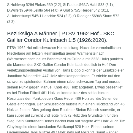
S.Hohlweg 529/I.Elekes 539 (2:2), St.Paulus 565/A.Habl 533 (3:1),
D.Wilferth 594/F.Jelitto 564 (4:0), A.Gräf 575/S.Herder 542 (3:1),
A.Haberstumpf 545/J.Haschke 524 (2:2), O.Riediger 569/W.Sturm 572
(2:2).
Bezirksliga A Männer | PTSV 1962 Hof - SKC
Gallier Condor Kulmbach 1:5 (1926:2020).
PTSV 1962 Hof mit schwacher Heimleistung. Nach der vermeindlichen
Niederlage am letzten Heimspieltag gegen Warmensteinach
(Warmensteinach neuer Bahnrekord im Gründla mit 2228 Holz) punkten
die Mannen des SKC Gallier Condor Kulmbach deutlich in Hof. Den
verletzungsbedingten Ausfall von Hans Dippold konnte der Ersatzspieler
Jonathan Wunderlich 447 Holz nicht kompensieren. Er erlebte auf den
schwer zu spielenden Bahnen einen rabenschwarzen Tag und musste
seinen Punkt gegen Manuel Knorr 488 Holz abgeben. Etwas besser lief
es bei Florian Pittroff 481 Holz, er konnte trotz des schlechteren
Resultates den Punkt gegen Klaus Heger 486 Holz auf die Seiten der
Gäste einbringen. Der Schlussblock musste nun einen Rückstand von 46
Holz aufholen. Dies gelang dem Routinier Stefan Bänsch souverän, er
kam super gut zurecht und legte mit 572 Holz den Grundstein für den
Sieg. Sein Kontrahent Denes Becker kam auf magere 455 Holz. Auch Tim
Clay kegelte einen konstanten Wettkampf 520 Holz. Er hielt seinen
Gegenspieler Jens Militzer 497 Holz stets auf Abstand. Somit war der