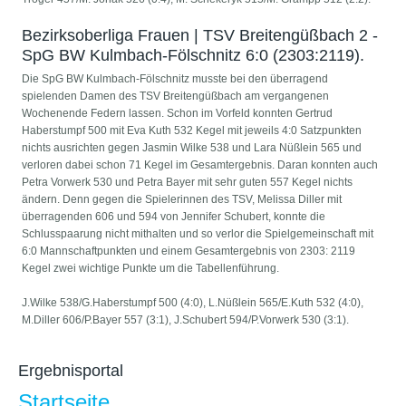
Bezirksoberliga Frauen | TSV Breitengüßbach 2 -
SpG BW Kulmbach-Fölschnitz 6:0 (2303:2119).
Die SpG BW Kulmbach-Fölschnitz musste bei den überragend
spielenden Damen des TSV Breitengüßbach am vergangenen
Wochenende Federn lassen. Schon im Vorfeld konnten Gertrud
Haberstumpf 500 mit Eva Kuth 532 Kegel mit jeweils 4:0 Satzpunkten
nichts ausrichten gegen Jasmin Wilke 538 und Lara Nüßlein 565 und
verloren dabei schon 71 Kegel im Gesamtergebnis. Daran konnten auch
Petra Vorwerk 530 und Petra Bayer mit sehr guten 557 Kegel nichts
ändern. Denn gegen die Spielerinnen des TSV, Melissa Diller mit
überragenden 606 und 594 von Jennifer Schubert, konnte die
Schlusspaarung nicht mithalten und so verlor die Spielgemeinschaft mit
6:0 Mannschaftpunkten und einem Gesamtergebnis von 2303: 2119
Kegel zwei wichtige Punkte um die Tabellenführung.
J.Wilke 538/G.Haberstumpf 500 (4:0), L.Nüßlein 565/E.Kuth 532 (4:0),
M.Diller 606/P.Bayer 557 (3:1), J.Schubert 594/P.Vorwerk 530 (3:1).
Ergebnisportal
Startseite