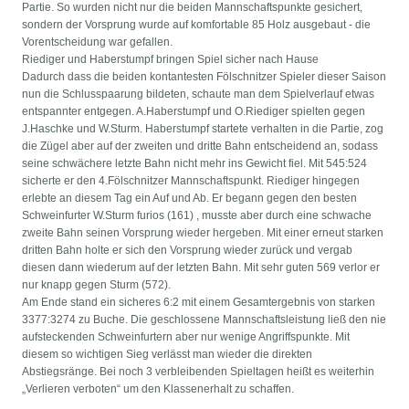
Partie. So wurden nicht nur die beiden Mannschaftspunkte gesichert,
sondern der Vorsprung wurde auf komfortable 85 Holz ausgebaut - die
Vorentscheidung war gefallen.
Riediger und Haberstumpf bringen Spiel sicher nach Hause
Dadurch dass die beiden kontantesten Fölschnitzer Spieler dieser Saison
nun die Schlusspaarung bildeten, schaute man dem Spielverlauf etwas
entspannter entgegen. A.Haberstumpf und O.Riediger spielten gegen
J.Haschke und W.Sturm. Haberstumpf startete verhalten in die Partie, zog
die Zügel aber auf der zweiten und dritte Bahn entscheidend an, sodass
seine schwächere letzte Bahn nicht mehr ins Gewicht fiel. Mit 545:524
sicherte er den 4.Fölschnitzer Mannschaftspunkt. Riediger hingegen
erlebte an diesem Tag ein Auf und Ab. Er begann gegen den besten
Schweinfurter W.Sturm furios (161) , musste aber durch eine schwache
zweite Bahn seinen Vorsprung wieder hergeben. Mit einer erneut starken
dritten Bahn holte er sich den Vorsprung wieder zurück und vergab
diesen dann wiederum auf der letzten Bahn. Mit sehr guten 569 verlor er
nur knapp gegen Sturm (572).
Am Ende stand ein sicheres 6:2 mit einem Gesamtergebnis von starken
3377:3274 zu Buche. Die geschlossene Mannschaftsleistung ließ den nie
aufsteckenden Schweinfurtern aber nur wenige Angriffspunkte. Mit
diesem so wichtigen Sieg verlässt man wieder die direkten
Abstiegsränge. Bei noch 3 verbleibenden Spieltagen heißt es weiterhin
„Verlieren verboten“ um den Klassenerhalt zu schaffen.