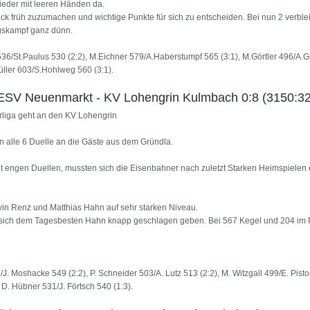
ieder mit leeren Händen da.
ack früh zuzumachen und wichtige Punkte für sich zu entscheiden. Bei nun 2 verbl
iegskampf ganz dünn.
 536/St.Paulus 530 (2:2), M.Eichner 579/A.Haberstumpf 565 (3:1), M.Görtler 496/A.G
üller 603/S.Hohlweg 560 (3:1).
| ESV Neuenmarkt - KV Lohengrin Kulmbach 0:8 (3150:32
liga geht an den KV Lohengrin
alle 6 Duelle an die Gäste aus dem Gründla.
it engen Duellen, mussten sich die Eisenbahner nach zuletzt Starken Heimspielen 
n Renz und Matthias Hahn auf sehr starken Niveau.
 sich dem Tagesbesten Hahn knapp geschlagen geben. Bei 567 Kegel und 204 i
1/J. Moshacke 549 (2:2), P. Schneider 503/A. Lutz 513 (2:2), M. Witzgall 499/E. Pist
 D. Hübner 531/J. Förtsch 540 (1:3).