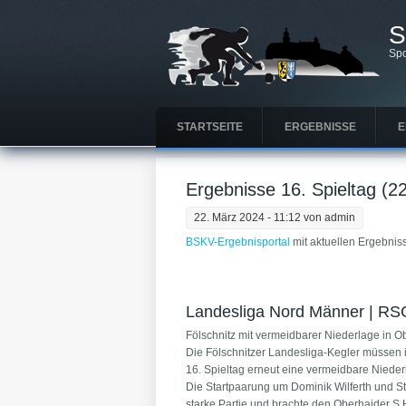
S
Spo
STARTSEITE
ERGEBNISSE
E
Ergebnisse 16. Spieltag (22
22. März 2024 - 11:12 von
admin
BSKV-Ergebnisportal
mit aktuellen Ergebnisse
Landesliga Nord Männer | RSC
Fölschnitz mit vermeidbarer Niederlage in O
Die Fölschnitzer Landesliga-Kegler müssen
16. Spieltag erneut eine vermeidbare Nieder
Die Startpaarung um Dominik Wilferth und Ste
starke Partie und brachte den Oberhaider S