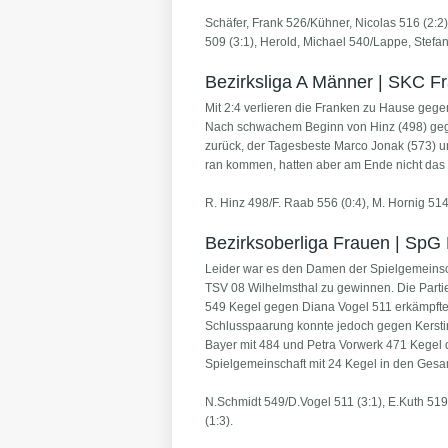
Schäfer, Frank 526/Kühner, Nicolas 516 (2:2)
509 (3:1), Herold, Michael 540/Lappe, Stefan
Bezirksliga A Männer | SKC F
Mit 2:4 verlieren die Franken zu Hause geg
Nach schwachem Beginn von Hinz (498) gege
zurück, der Tagesbeste Marco Jonak (573) u
ran kommen, hatten aber am Ende nicht das G
R. Hinz 498/F. Raab 556 (0:4), M. Hornig 514
Bezirksoberliga Frauen | SpG
Leider war es den Damen der Spielgemeinsc
TSV 08 Wilhelmsthal zu gewinnen. Die Partie
549 Kegel gegen Diana Vogel 511 erkämpfte
Schlusspaarung konnte jedoch gegen Kersti
Bayer mit 484 und Petra Vorwerk 471 Kegel 
Spielgemeinschaft mit 24 Kegel in den Gesam
N.Schmidt 549/D.Vogel 511 (3:1), E.Kuth 519
(1:3).