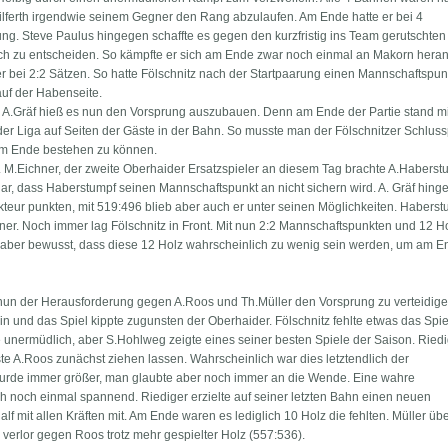
Wilferth irgendwie seinem Gegner den Rang abzulaufen. Am Ende hatte er bei 4
ng. Steve Paulus hingegen schaffte es gegen den kurzfristig ins Team gerutschten
ich zu entscheiden. So kämpfte er sich am Ende zwar noch einmal an Makorn heran
er bei 2:2 Sätzen. So hatte Fölschnitz nach der Startpaarung einen Mannschaftspun
uf der Habenseite.
 A.Gräf hieß es nun den Vorsprung auszubauen. Denn am Ende der Partie stand mi
der Liga auf Seiten der Gäste in der Bahn. So musste man der Fölschnitzer Schlu
 am Ende bestehen zu können.
 M.Eichner, der zweite Oberhaider Ersatzspieler an diesem Tag brachte A.Habers
lar, dass Haberstumpf seinen Mannschaftspunkt an nicht sichern wird. A. Gräf hin
ur punkten, mit 519:496 blieb aber auch er unter seinen Möglichkeiten. Haberst
er. Noch immer lag Fölschnitz in Front. Mit nun 2:2 Mannschaftspunkten und 12 H
h aber bewusst, dass diese 12 Holz wahrscheinlich zu wenig sein werden, um am E
h nun der Herausforderung gegen A.Roos und Th.Müller den Vorsprung zu verteidig
n und das Spiel kippte zugunsten der Oberhaider. Fölschnitz fehlte etwas das Spie
te unermüdlich, aber S.Hohlweg zeigte eines seiner besten Spiele der Saison. Ried
ste A.Roos zunächst ziehen lassen. Wahrscheinlich war dies letztendlich der
wurde immer größer, man glaubte aber noch immer an die Wende. Eine wahre
h noch einmal spannend. Riediger erzielte auf seiner letzten Bahn einen neuen
f mit allen Kräften mit. Am Ende waren es lediglich 10 Holz die fehlten. Müller üb
verlor gegen Roos trotz mehr gespielter Holz (557:536).