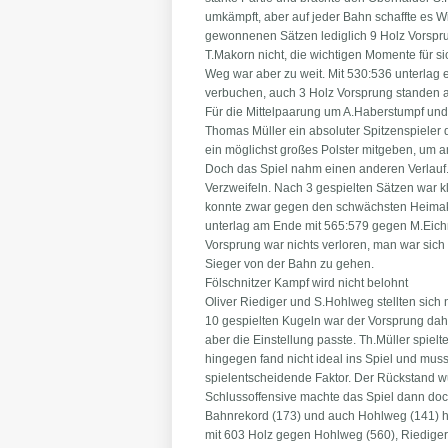
umkämpft, aber auf jeder Bahn schaffte es 
gewonnenen Sätzen lediglich 9 Holz Vorspru
T.Makorn nicht, die wichtigen Momente für s
Weg war aber zu weit. Mit 530:536 unterlag 
verbuchen, auch 3 Holz Vorsprung standen a
Für die Mittelpaarung um A.Haberstumpf und
Thomas Müller ein absoluter Spitzenspieler 
ein möglichst großes Polster mitgeben, um
Doch das Spiel nahm einen anderen Verlauf.
Verzweifeln. Nach 3 gespielten Sätzen war k
konnte zwar gegen den schwächsten Heimakte
unterlag am Ende mit 565:579 gegen M.Eichn
Vorsprung war nichts verloren, man war sic
Sieger von der Bahn zu gehen.
Fölschnitzer Kampf wird nicht belohnt
Oliver Riediger und S.Hohlweg stellten sic
10 gespielten Kugeln war der Vorsprung dahi
aber die Einstellung passte. Th.Müller spiel
hingegen fand nicht ideal ins Spiel und mus
spielentscheidende Faktor. Der Rückstand 
Schlussoffensive machte das Spiel dann doc
Bahnrekord (173) und auch Hohlweg (141) hal
mit 603 Holz gegen Hohlweg (560), Riediger 