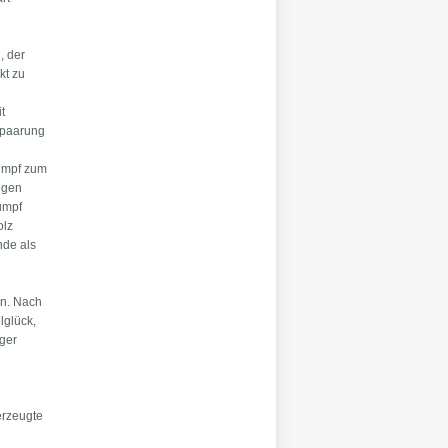
, der
kt zu
t
sspaarung
tumpf zum
gegen
umpf
olz
nde als
en. Nach
lglück,
iger
erzeugte