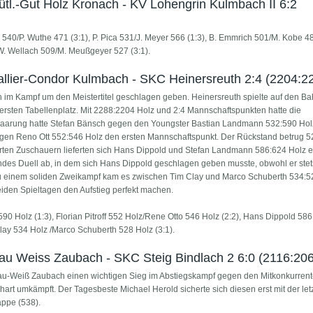
ütl.-Gut Holz Kronach - KV Lohengrin Kulmbach II 6:2
 540/P. Wuthe 471 (3:1), P. Pica 531/J. Meyer 566 (1:3), B. Emmrich 501/M. Kobe 48
W. Wellach 509/M. Meußgeyer 527 (3:1).
allier-Condor Kulmbach - SKC Heinersreuth 2:4 (2204:2
im Kampf um den Meistertitel geschlagen geben. Heinersreuth spielte auf den B
ersten Tabellenplatz. Mit 2288:2204 Holz und 2:4 Mannschaftspunkten hatte die
paarung hatte Stefan Bänsch gegen den Youngster Bastian Landmann 532:590 Hol
gegen Reno Ott 552:546 Holz den ersten Mannschaftspunkt. Der Rückstand betrug 5
terten Zuschauern lieferten sich Hans Dippold und Stefan Landmann 586:624 Holz 
ndes Duell ab, in dem sich Hans Dippold geschlagen geben musste, obwohl er stet
 einem soliden Zweikampf kam es zwischen Tim Clay und Marco Schuberth 534:5
eiden Spieltagen den Aufstieg perfekt machen.
 Holz (1:3), Florian Pitroff 552 Holz/Rene Otto 546 Holz (2:2), Hans Dippold 586
lay 534 Holz /Marco Schuberth 528 Holz (3:1).
lau Weiss Zaubach - SKC Steig Bindlach 2 6:0 (2116:206
Blau-Weiß Zaubach einen wichtigen Sieg im Abstiegskampf gegen den Mitkonkurrent
art umkämpft. Der Tagesbeste Michael Herold sicherte sich diesen erst mit der let
appe (538).