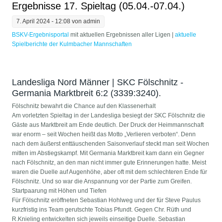
Ergebnisse 17. Spieltag (05.04.-07.04.)
7. April 2024 - 12:08 von
admin
BSKV-Ergebnisportal
mit aktuellen Ergebnissen aller Ligen | ​
aktuelle
Spielberichte der Kulmbacher Mannschaften
Landesliga Nord Männer | SKC Fölschnitz -
Germania Marktbreit 6:2 (3339:3240).
Fölschnitz bewahrt die Chance auf den Klassenerhalt
Am vorletzten Spieltag in der Landesliga besiegt der SKC Fölschnitz die
Gäste aus Marktbreit am Ende deutlich. Der Druck der Heimmannschaft
war enorm – seit Wochen heißt das Motto „Verlieren verboten“. Denn
nach dem äußerst enttäuschenden Saisonverlauf steckt man seit Wochen
mitten im Abstiegskampf. Mit Germania Marktbreit kam dann ein Gegner
nach Fölschnitz, an den man nicht immer gute Erinnerungen hatte. Meist
waren die Duelle auf Augenhöhe, aber oft mit dem schlechteren Ende für
Fölschnitz. Und so war die Anspannung vor der Partie zum Greifen.
Startpaarung mit Höhen und Tiefen
Für Fölschnitz eröffneten Sebastian Hohlweg und der für Steve Paulus
kurzfristig ins Team gerutschte Tobias Pfundt. Gegen Chr. Rüth und
R.Knieling entwickelten sich jeweils einseitige Duelle. Sebastian