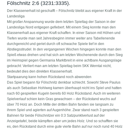
Fölschnitz 2:6 (3231:3335).
Der Klassenerhalt ist geschafft – Fölschnitz bleibt aus eigener Kraft in der
Landesliga
Mit großer Anspannung wurde dem letzten Spieltag der Saison in der
Landesliga Nord entgegen gefiebert. Mit einem Sieg konnte man den
Klassenerhalt aus eigener Kraft schaffen. In einer Saison mit Höhen und
Tiefen wurde man seit Jahresbeginn immer weiter ans Tabellenende
durchgereicht und geriet durch oft schwache Spiele tief in den
Abstiegsstrudel. In den vergangenen Wochen hingegen konnte man den
Spieß etwas drehen und hat sich am letzten Wochenende durch den Sieg
im Heimspiel gegen Germania Marktbreit in eine achtbare Ausgangslage
gebracht: Verliert man am letzten Spieltag beim SKK Werntal nicht,
bedeutet dies den direkten Klassenerhalt.
Startpaarung kann hohen Rückstand noch abwenden
Das Spiel begann für Fölschnitz denkbar schlecht. Sowohl Steve Paulus
als auch Sebastian Hohlweg kamen überhaupt nicht ins Spiel und hatten
nach 60 gespielten Kugeln bereits 60 Holz Rückstand. Auch im weiteren
Spielverlauf schien kein Gras gewachsen – der Rückstand wuchs auf
über 70 Holz an. Doch Mitte der dritten Bahn fanden sie langsam zu
ihrem Spiel und agierten auf Augenhöhe. Zwar stand nach 3 gespielten
Bahnen für beide Fölschnitzer ein 0:3 Satzpunktverlust auf der
Anzeigetafel, beide kämpften aber um jedes Holz. Und so schafften sie
es, den Rückstand durch eine gute vierte Bahn auf nur noch rund 40 Holz