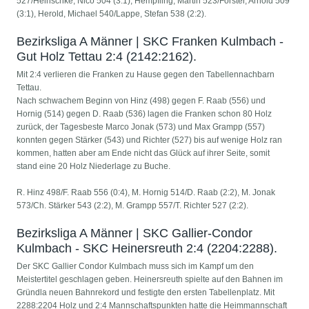
527/Heinschke, Nico 504 (3:1), Hempfling, Martin 523/Förster, Arnold 509
(3:1), Herold, Michael 540/Lappe, Stefan 538 (2:2).
Bezirksliga A Männer | SKC Franken Kulmbach -
Gut Holz Tettau 2:4 (2142:2162).
Mit 2:4 verlieren die Franken zu Hause gegen den Tabellennachbarn
Tettau.
Nach schwachem Beginn von Hinz (498) gegen F. Raab (556) und
Hornig (514) gegen D. Raab (536) lagen die Franken schon 80 Holz
zurück, der Tagesbeste Marco Jonak (573) und Max Grampp (557)
konnten gegen Stärker (543) und Richter (527) bis auf wenige Holz ran
kommen, hatten aber am Ende nicht das Glück auf ihrer Seite, somit
stand eine 20 Holz Niederlage zu Buche.
R. Hinz 498/F. Raab 556 (0:4), M. Hornig 514/D. Raab (2:2), M. Jonak
573/Ch. Stärker 543 (2:2), M. Grampp 557/T. Richter 527 (2:2).
Bezirksliga A Männer | SKC Gallier-Condor
Kulmbach - SKC Heinersreuth 2:4 (2204:2288).
Der SKC Gallier Condor Kulmbach muss sich im Kampf um den
Meistertitel geschlagen geben. Heinersreuth spielte auf den Bahnen im
Gründla neuen Bahnrekord und festigte den ersten Tabellenplatz. Mit
2288:2204 Holz und 2:4 Mannschaftspunkten hatte die Heimmannschaft