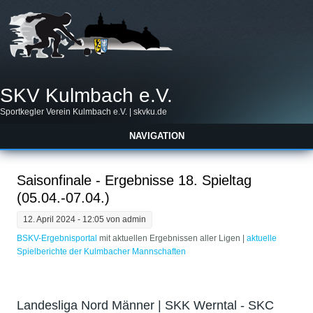
SKV Kulmbach e.V.
Sportkegler Verein Kulmbach e.V. | skvku.de
NAVIGATION
Saisonfinale - Ergebnisse 18. Spieltag
(05.04.-07.04.)
12. April 2024 - 12:05 von
admin
BSKV-Ergebnisportal
mit aktuellen Ergebnissen aller Ligen | ​
aktuelle
Spielberichte der Kulmbacher Mannschaften
Landesliga Nord Männer | SKK Werntal - SKC