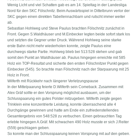
Wenig Licht und viel Schatten gab es am 14. Spieltag in der Landesliga
Nord für den SKC Fölschnitz. Beim Auswärtsspiel in Dittelbrunn verlor der
SKC gegen einen direkten Tabellennachbarn und rutscht immer weiter
ab.
Sebastian Hohlweg und Steve Paulus brachten Fölschnitz zunächst in
Front. Gegen S.Waldhäuser und M.Einbecker legten beide sofort stark los
und setzten die Gegner unter Druck. Während Hohlweg seine starke
erste Bahn nicht mehr wiederholen konnte, zeigte Paulus eine
durchwegs starke Partie. Hohlweg blieb bei 513:528 stehen und gab
somit den Punkt an Waldhäuser ab. Paulus hingegen erreichte mit 585
Holz ein TOP-Resultat und sicherte den ersten Fölschnitzer Punkt gegen
Einbecker (545). So brachte man Fölschnitz nach der Starpaarung mit 25
Holz in Front.
Wilferth mit Rückkehr nach längerer Verletzungspause
In der Mittelpaarung feierte D.Wilferth sein Comeback. Zusammen mit
Alex Gräf sollte er den Vorsprung möglichst ausbauen, um der
Schlusspaarung ein gutes Polster mitzugeben. Wilferth zeigte gegen
Trinklein eine konzentrierte Leistung, konnte überraschend alle 4
Durchgänge gewinnen und hatte am Ende ein zufriedenstellendes
Gesamtergebnis von 548:528 zu verbuchen. Einen gebrauchten Tag
erlebte hingegen A.Gräf. Mit schwachen 490 Holz musste er sich J.Reiter
(559) geschlagen geben.
So konnte man der Schlusspaarung keinen Vorsprung mit auf den geben.