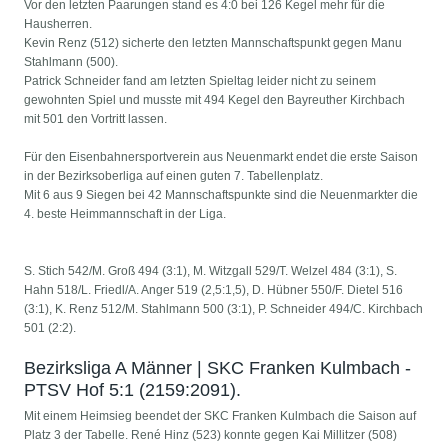
Vor den letzten Paarungen stand es 4:0 bei 126 Kegel mehr für die
Hausherren.
Kevin Renz (512) sicherte den letzten Mannschaftspunkt gegen Manu
Stahlmann (500).
Patrick Schneider fand am letzten Spieltag leider nicht zu seinem
gewohnten Spiel und musste mit 494 Kegel den Bayreuther Kirchbach
mit 501 den Vortritt lassen.
Für den Eisenbahnersportverein aus Neuenmarkt endet die erste Saison
in der Bezirksoberliga auf einen guten 7. Tabellenplatz.
Mit 6 aus 9 Siegen bei 42 Mannschaftspunkte sind die Neuenmarkter die
4. beste Heimmannschaft in der Liga.
S. Stich 542/M. Groß 494 (3:1), M. Witzgall 529/T. Welzel 484 (3:1), S.
Hahn 518/L. Friedl/A. Anger 519 (2,5:1,5), D. Hübner 550/F. Dietel 516
(3:1), K. Renz 512/M. Stahlmann 500 (3:1), P. Schneider 494/C. Kirchbach
501 (2:2).
Bezirksliga A Männer | SKC Franken Kulmbach -
PTSV Hof 5:1 (2159:2091).
Mit einem Heimsieg beendet der SKC Franken Kulmbach die Saison auf
Platz 3 der Tabelle. René Hinz (523) konnte gegen Kai Millitzer (508)