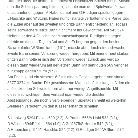
Dadurch dass die beiden kontantesten Fölschnitzer Spieler dieser Saison
nun die Schlusspaarung bildeten, schaute man dem Spielverlauf etwas
entspannter entgegen. A.Haberstumpf und O.Riediger spielten gegen
J.Haschke und W.Sturm. Haberstumpf startete verhalten in die Partie, zog
die Zügel aber auf der zweiten und dritte Bahn entscheidend an, sodass
seine schwächere letzte Bahn nicht mehr ins Gewicht fiel. Mit 545:524
sicherte er den 4.Fölschnitzer Mannschaftspunkt. Riediger hingegen
erlebte an diesem Tag ein Auf und Ab. Er begann gegen den besten
Schweinfurter W.Sturm furios (161) , musste aber durch eine schwache
zweite Bahn seinen Vorsprung wieder hergeben. Mit einer erneut starken
dritten Bahn holte er sich den Vorsprung wieder zurück und vergab
diesen dann wiederum auf der letzten Bahn. Mit sehr guten 569 verlor er
nur knapp gegen Sturm (572).
Am Ende stand ein sicheres 6:2 mit einem Gesamtergebnis von starken
3377:3274 zu Buche. Die geschlossene Mannschaftsleistung ließ den nie
aufsteckenden Schweinfurtern aber nur wenige Angriffspunkte. Mit
diesem so wichtigen Sieg verlässt man wieder die direkten
Abstiegsränge. Bei noch 3 verbleibenden Spieltagen heißt es weiterhin
„Verlieren verboten“ um den Klassenerhalt zu schaffen.
S.Hohlweg 529/I.Elekes 539 (2:2), St.Paulus 565/A.Habl 533 (3:1),
D.Wilferth 594/F.Jelitto 564 (4:0), A.Gräf 575/S.Herder 542 (3:1),
A.Haberstumpf 545/J.Haschke 524 (2:2), O.Riediger 569/W.Sturm 572
(2:2).