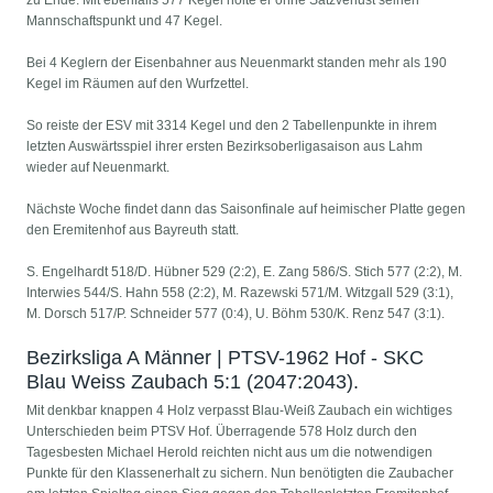
zu Ende. Mit ebenfalls 577 Kegel holte er ohne Satzverlust seinen
Mannschaftspunkt und 47 Kegel.
Bei 4 Keglern der Eisenbahner aus Neuenmarkt standen mehr als 190
Kegel im Räumen auf den Wurfzettel.
So reiste der ESV mit 3314 Kegel und den 2 Tabellenpunkte in ihrem
letzten Auswärtsspiel ihrer ersten Bezirksoberligasaison aus Lahm
wieder auf Neuenmarkt.
Nächste Woche findet dann das Saisonfinale auf heimischer Platte gegen
den Eremitenhof aus Bayreuth statt.
S. Engelhardt 518/D. Hübner 529 (2:2), E. Zang 586/S. Stich 577 (2:2), M.
Interwies 544/S. Hahn 558 (2:2), M. Razewski 571/M. Witzgall 529 (3:1),
M. Dorsch 517/P. Schneider 577 (0:4), U. Böhm 530/K. Renz 547 (3:1).
Bezirksliga A Männer | PTSV-1962 Hof - SKC
Blau Weiss Zaubach 5:1 (2047:2043).
Mit denkbar knappen 4 Holz verpasst Blau-Weiß Zaubach ein wichtiges
Unterschieden beim PTSV Hof. Überragende 578 Holz durch den
Tagesbesten Michael Herold reichten nicht aus um die notwendigen
Punkte für den Klassenerhalt zu sichern. Nun benötigten die Zaubacher