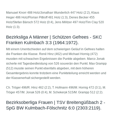
Manuael Knorr 488 Holz/Jonathan Wunderlich 447 Holz (2:2), Klaus
Heger 486 Holz/Florian Pittroff 481 Holz (1:3), Denes Becker 455
Holz/Stefan Bänsch 572 Holz (0:4), Jens Militzer 497 Holz/Tim Clay 520
Holz (1:3).
Bezirksliga A Männer | Schützen Gefrees - SKC
Franken Kulmbach 3:3 (1964:1972).
Mit einem Unentschieden auf dem schwierigen Geläuf in Gefrees halten
die Franken die Klasse. René Hinz (462) und Michael Hornig (472)
mussten mit schwachen Ergebnissen die Punkte abgeben. Marco Jonak
sicherte mit Tagesbestleistung von 526 souverän den Punkt. Max Grampp
(512) musste seinen Punkt ebenfalls abgeben, mit dem höheren
Gesamtergebnis konnte trotzdem eine Punkteteilung erreicht werden und
der Klassenerhalt sichergestellt werden.
Ch. Tröger 496/R. Hinz 462 (2:2), T. Hofmann 496/M. Hornig 472 (3:1), M.
Tröger 457/M. Jonak 526 (0:4), M. Schekeryk 515/M. Grampp 512 (2:2).
Bezirksoberliga Frauen | TSV Breitengüßbach 2 -
SpG BW Kulmbach-Fölschnitz 6:0 (2303:2119).