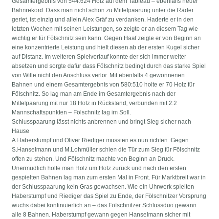
Gesamtergebnis von 544:624 Holz auf dem Tableau – ebenfalls neuer
Bahnrekord. Dass man nicht schon zu Mittelpaarung unter die Räder
geriet, ist einzig und allein Alex Gräf zu verdanken. Haderte er in den
letzten Wochen mit seinen Leistungen, so zeigte er an diesem Tag wie
wichtig er für Fölschnitz sein kann. Gegen Haaf zeigte er von Beginn an
eine konzentrierte Leistung und hielt diesen ab der ersten Kugel sicher
auf Distanz. Im weiteren Spielverlauf konnte der sich immer weiter
absetzen und sorgte dafür dass Fölschnitz bedingt durch das starke Spiel
von Wille nicht den Anschluss verlor. Mit ebenfalls 4 gewonnenen
Bahnen und einem Gesamtergebnis von 580:510 holte er 70 Holz für
Fölschnitz. So lag man am Ende im Gesamtergebnis nach der
Mittelpaarung mit nur 18 Holz in Rückstand, verbunden mit 2:2
Mannschaftspunkten – Fölschnitz lag im Soll.
Schlusspaarung lässt nichts anbrennen und bringt Sieg sicher nach
Hause
A.Haberstumpf und Oliver Riediger mussten es nun richten. Gegen
S.Hanselmann und M.Lohmüller schien die Tür zum Sieg für Fölschnitz
offen zu stehen. Und Fölschnitz machte von Beginn an Druck.
Unermüdlich holte man Holz um Holz zurück und nach den ersten
gespielten Bahnen lag man zum ersten Mal in Front. Für Marktbreit war in
der Schlusspaarung kein Gras gewachsen. Wie ein Uhrwerk spielten
Haberstumpf und Riediger das Spiel zu Ende, der Fölschnitzer Vorsprung
wuchs dabei kontinuierlich an – das Fölschnitzer Schlussduo gewann
alle 8 Bahnen. Haberstumpf gewann gegen Hanselmann sicher mit