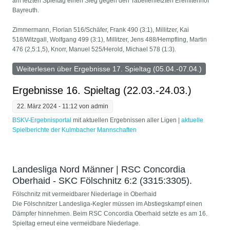
am letzten Spieltag einen Sieg gegen den Tabellenletzten Eremitenhof
Bayreuth.
Zimmermann, Florian 516/Schäfer, Frank 490 (3:1), Millitzer, Kai
518/Witzgall, Wolfgang 499 (3:1), Millitzer, Jens 488/Hempfling, Martin
476 (2,5:1,5), Knorr, Manuel 525/Herold, Michael 578 (1:3).
Weiterlesen
über Ergebnisse 17. Spieltag (05.04.-07.04.)
Ergebnisse 16. Spieltag (22.03.-24.03.)
22. März 2024 - 11:12 von
admin
BSKV-Ergebnisportal
mit aktuellen Ergebnissen aller Ligen | ​
aktuelle
Spielberichte der Kulmbacher Mannschaften
Landesliga Nord Männer | RSC Concordia
Oberhaid - SKC Fölschnitz 6:2 (3315:3305).
Fölschnitz mit vermeidbarer Niederlage in Oberhaid
Die Fölschnitzer Landesliga-Kegler müssen im Abstiegskampf einen
Dämpfer hinnehmen. Beim RSC Concordia Oberhaid setzte es am 16.
Spieltag erneut eine vermeidbare Niederlage.