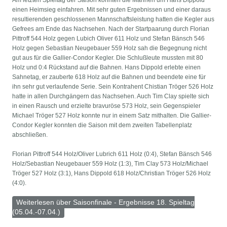
Am letzten Spieltag der Saison konnten die Mannen um Hans Dippold
einen Heimsieg einfahren. Mit sehr guten Ergebnissen und einer daraus
resultierenden geschlossenen Mannschaftsleistung hatten die Kegler aus
Gefrees am Ende das Nachsehen. Nach der Startpaarung durch Florian
Pittroff 544 Holz gegen Lubich Oliver 611 Holz und Stefan Bänsch 546
Holz gegen Sebastian Neugebauer 559 Holz sah die Begegnung nicht
gut aus für die Gallier-Condor Kegler. Die Schlußleute mussten mit 80
Holz und 0:4 Rückstand auf die Bahnen. Hans Dippold erlebte einen
Sahnetag, er zauberte 618 Holz auf die Bahnen und beendete eine für
ihn sehr gut verlaufende Serie. Sein Kontrahent Chistian Tröger 526 Holz
hatte in allen Durchgängern das Nachsehen. Auch Tim Clay spielte sich
in einen Rausch und erzielte bravuröse 573 Holz, sein Gegenspieler
Michael Tröger 527 Holz konnte nur in einem Satz mithalten. Die Gallier-
Condor Kegler konnten die Saison mit dem zweiten Tabellenplatz
abschließen.
Florian Pittroff 544 Holz/Oliver Lubrich 611 Holz (0:4), Stefan Bänsch 546
Holz/Sebastian Neugebauer 559 Holz (1:3), Tim Clay 573 Holz/Michael
Tröger 527 Holz (3:1), Hans Dippold 618 Holz/Christian Tröger 526 Holz
(4:0).
Weiterlesen
über Saisonfinale - Ergebnisse 18. Spieltag
(05.04.-07.04.)