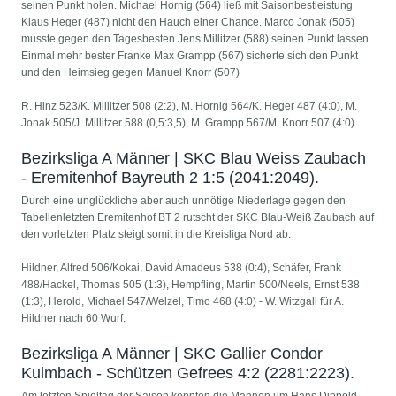
seinen Punkt holen. Michael Hornig (564) ließ mit Saisonbestleistung
Klaus Heger (487) nicht den Hauch einer Chance. Marco Jonak (505)
musste gegen den Tagesbesten Jens Millitzer (588) seinen Punkt lassen.
Einmal mehr bester Franke Max Grampp (567) sicherte sich den Punkt
und den Heimsieg gegen Manuel Knorr (507)
R. Hinz 523/K. Millitzer 508 (2:2), M. Hornig 564/K. Heger 487 (4:0), M.
Jonak 505/J. Millitzer 588 (0,5:3,5), M. Grampp 567/M. Knorr 507 (4:0).
Bezirksliga A Männer | SKC Blau Weiss Zaubach
- Eremitenhof Bayreuth 2 1:5 (2041:2049).
Durch eine unglückliche aber auch unnötige Niederlage gegen den
Tabellenletzten Eremitenhof BT 2 rutscht der SKC Blau-Weiß Zaubach auf
den vorletzten Platz steigt somit in die Kreisliga Nord ab.
Hildner, Alfred 506/Kokai, David Amadeus 538 (0:4), Schäfer, Frank
488/Hackel, Thomas 505 (1:3), Hempfling, Martin 500/Neels, Ernst 538
(1:3), Herold, Michael 547/Welzel, Timo 468 (4:0) - W. Witzgall für A.
Hildner nach 60 Wurf.
Bezirksliga A Männer | SKC Gallier Condor
Kulmbach - Schützen Gefrees 4:2 (2281:2223).