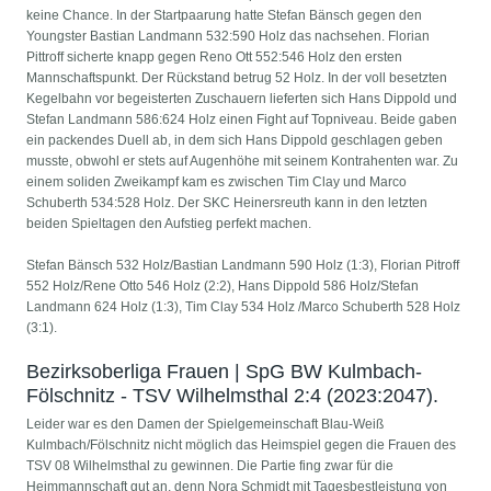
keine Chance. In der Startpaarung hatte Stefan Bänsch gegen den
Youngster Bastian Landmann 532:590 Holz das nachsehen. Florian
Pittroff sicherte knapp gegen Reno Ott 552:546 Holz den ersten
Mannschaftspunkt. Der Rückstand betrug 52 Holz. In der voll besetzten
Kegelbahn vor begeisterten Zuschauern lieferten sich Hans Dippold und
Stefan Landmann 586:624 Holz einen Fight auf Topniveau. Beide gaben
ein packendes Duell ab, in dem sich Hans Dippold geschlagen geben
musste, obwohl er stets auf Augenhöhe mit seinem Kontrahenten war. Zu
einem soliden Zweikampf kam es zwischen Tim Clay und Marco
Schuberth 534:528 Holz. Der SKC Heinersreuth kann in den letzten
beiden Spieltagen den Aufstieg perfekt machen.
Stefan Bänsch 532 Holz/Bastian Landmann 590 Holz (1:3), Florian Pitroff
552 Holz/Rene Otto 546 Holz (2:2), Hans Dippold 586 Holz/Stefan
Landmann 624 Holz (1:3), Tim Clay 534 Holz /Marco Schuberth 528 Holz
(3:1).
Bezirksoberliga Frauen | SpG BW Kulmbach-
Fölschnitz - TSV Wilhelmsthal 2:4 (2023:2047).
Leider war es den Damen der Spielgemeinschaft Blau-Weiß
Kulmbach/Fölschnitz nicht möglich das Heimspiel gegen die Frauen des
TSV 08 Wilhelmsthal zu gewinnen. Die Partie fing zwar für die
Heimmannschaft gut an, denn Nora Schmidt mit Tagesbestleistung von