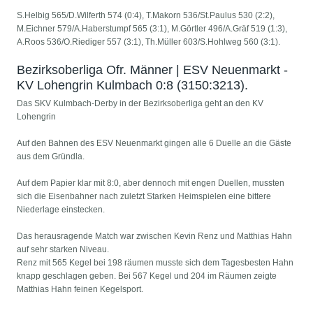
S.Helbig 565/D.Wilferth 574 (0:4), T.Makorn 536/St.Paulus 530 (2:2),
M.Eichner 579/A.Haberstumpf 565 (3:1), M.Görtler 496/A.Gräf 519 (1:3),
A.Roos 536/O.Riediger 557 (3:1), Th.Müller 603/S.Hohlweg 560 (3:1).
Bezirksoberliga Ofr. Männer | ESV Neuenmarkt -
KV Lohengrin Kulmbach 0:8 (3150:3213).
Das SKV Kulmbach-Derby in der Bezirksoberliga geht an den KV
Lohengrin
Auf den Bahnen des ESV Neuenmarkt gingen alle 6 Duelle an die Gäste
aus dem Gründla.
Auf dem Papier klar mit 8:0, aber dennoch mit engen Duellen, mussten
sich die Eisenbahner nach zuletzt Starken Heimspielen eine bittere
Niederlage einstecken.
Das herausragende Match war zwischen Kevin Renz und Matthias Hahn
auf sehr starken Niveau.
Renz mit 565 Kegel bei 198 räumen musste sich dem Tagesbesten Hahn
knapp geschlagen geben. Bei 567 Kegel und 204 im Räumen zeigte
Matthias Hahn feinen Kegelsport.