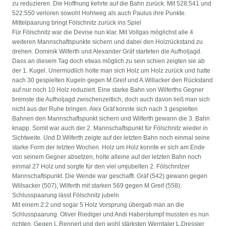
zu reduzieren. Die Hoffnung kehrte auf die Bahn zurück. Mit 528:541 und
522:550 verloren sowohl Hohlweg als auch Paulus ihre Punkte.
Mittelpaarung bringt Fölschnitz zurück ins Spiel
Für Fölschnitz war die Devise nun klar. Mit Vollgas möglichst alle 4
weiteren Mannschaftspunkte sichern und dabei den Holzrückstand zu
drehen. Dominik Wilferth und Alexander Gräf starteten die Aufholjagd.
Dass an diesem Tag doch etwas möglich zu sein schien zeigten sie ab
der 1. Kugel. Unermüdlich holte man sich Holz um Holz zurück und hatte
nach 30 gespielten Kugeln gegen M.Greif und A.Willacker den Rückstand
auf nur noch 10 Holz reduziert. Eine starke Bahn von Wilferths Gegner
bremste die Aufholjagd zwischenzeitlich, doch auch davon ließ man sich
nicht aus der Ruhe bringen. Alex Gräf konnte sich nach 3 gespielten
Bahnen den Mannschaftspunkt sichern und Wilferth gewann die 3. Bahn
knapp. Somit war auch der 2. Mannschaftspunkt für Fölschnitz wieder in
Sichtweite. Und D.Wilferth zeigte auf der letzten Bahn noch einmal seine
starke Form der letzten Wochen. Holz um Holz konnte er sich am Ende
von seinem Gegner absetzen, holte alleine auf der letzten Bahn noch
einmal 27 Holz und sorgte für den viel umjubelten 2. Fölschnitzer
Mannschaftspunkt. Die Wende war geschafft. Gräf (542) gewann gegen
Willsacker (507), Wilferth mit starken 569 gegen M.Greif (558).
Schlusspaarung lässt Fölschnitz jubeln
Mit einem 2:2 und sogar 5 Holz Vorsprung übergab man an die
Schlusspaarung. Oliver Riediger und Andi Haberstumpf mussten es nun
richten. Gegen L.Rennert und den wohl stärksten Werntaler L.Dressler