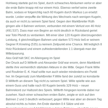
Hohlweg startete gut ins Spiel, durch schwaches Abräumen verlor er aber
die erste Bahn knapp mit nur einem Holz. Ebenso verlief seine zweite
Bahn, sodass er folgerichtig nach 60 Kugeln durch Markus Lux ersetzt
wurde. Leider verpuffte die Wirkung des Wechsels nach wenigen Kugeln,
da auch er nicht zu seinem Spiel fand. Gegen den Marktbreiter Rüth
gingen alle 4 Bahnen verloren, verbunden mit einem Verlust von 46 Holz
(491:537). Dass man von Beginn an nicht deutlich in Rückstand geriet
war Tobi Pfundt zu verdanken. Mit einer über 120 Kugeln überzeugenden
Leistung, 4 gleichmäßigen Bahnen und starken 573 Holz ließ er seinem
Gegner R.Knieling (535) zu keinem Zeitpunkt eine Chance. Mit lediglich 8
Holz Rückstand und einem zufriedenstellenden 1:1 übergab man der
Mittelpaarung.
Alex Gräf hält SKC im Alleingang im Spiel
Der Druck auf D.Wilferth und Alexander Gräf war enorm, denn Marktbreit
stellte ihre vermeintlich stärksten Akteure in die Mitte. Gegen Frank Wille
und Routinier E.-K. Haaf sollte nun auch wieder mindestens ein Punkt
her. Im Gegensatz zum Marktbreiter F.Wille fand der zuletzt so konstante
D.Wilferth an diesem Tag nicht zu seinem Spiel. Wille spielte wie aus
einem Guss und hatte nach 60 Kugeln bereits 329 Holz – neuer
Bahnrekord zur Halbzeit des Spiels. Wilferth hingegen konnte dabei nur
zusehen. Nach einer schwachen ersten Bahn, zeigte er sich auf den
Bahnen 2 und 3 deutlich verbessert, gegen Wille war aber an diesem Tag
absolut nichts zu holen. Am Ende standen 0:4 Sätze und ein