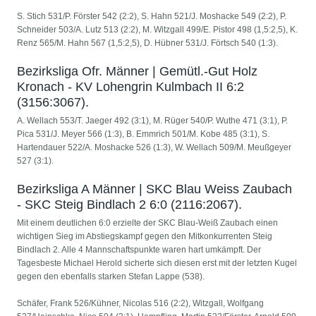
S. Stich 531/P. Förster 542 (2:2), S. Hahn 521/J. Moshacke 549 (2:2), P.
Schneider 503/A. Lutz 513 (2:2), M. Witzgall 499/E. Pistor 498 (1,5:2,5), K.
Renz 565/M. Hahn 567 (1,5:2,5), D. Hübner 531/J. Förtsch 540 (1:3).
Bezirksliga Ofr. Männer | Gemütl.-Gut Holz
Kronach - KV Lohengrin Kulmbach II 6:2
(3156:3067).
A. Wellach 553/T. Jaeger 492 (3:1), M. Rüger 540/P. Wuthe 471 (3:1), P.
Pica 531/J. Meyer 566 (1:3), B. Emmrich 501/M. Kobe 485 (3:1), S.
Hartendauer 522/A. Moshacke 526 (1:3), W. Wellach 509/M. Meußgeyer
527 (3:1).
Bezirksliga A Männer | SKC Blau Weiss Zaubach
- SKC Steig Bindlach 2 6:0 (2116:2067).
Mit einem deutlichen 6:0 erzielte der SKC Blau-Weiß Zaubach einen
wichtigen Sieg im Abstiegskampf gegen den Mitkonkurrenten Steig
Bindlach 2. Alle 4 Mannschaftspunkte waren hart umkämpft. Der
Tagesbeste Michael Herold sicherte sich diesen erst mit der letzten Kugel
gegen den ebenfalls starken Stefan Lappe (538).
Schäfer, Frank 526/Kühner, Nicolas 516 (2:2), Witzgall, Wolfgang