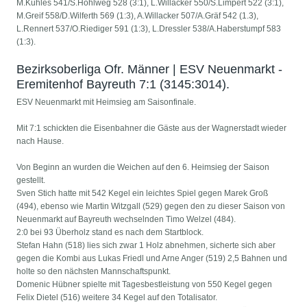
M.Kuhles 541/S.Hohlweg 528 (3:1), L.Willacker 550/S.Limpert 522 (3:1),
M.Greif 558/D.Wilferth 569 (1:3), A.Willacker 507/A.Gräf 542 (1.3),
L.Rennert 537/O.Riediger 591 (1:3), L.Dressler 538/A.Haberstumpf 583
(1:3).
Bezirksoberliga Ofr. Männer | ESV Neuenmarkt -
Eremitenhof Bayreuth 7:1 (3145:3014).
ESV Neuenmarkt mit Heimsieg am Saisonfinale.
Mit 7:1 schickten die Eisenbahner die Gäste aus der Wagnerstadt wieder
nach Hause.
Von Beginn an wurden die Weichen auf den 6. Heimsieg der Saison
gestellt.
Sven Stich hatte mit 542 Kegel ein leichtes Spiel gegen Marek Groß
(494), ebenso wie Martin Witzgall (529) gegen den zu dieser Saison von
Neuenmarkt auf Bayreuth wechselnden Timo Welzel (484).
2:0 bei 93 Überholz stand es nach dem Startblock.
Stefan Hahn (518) lies sich zwar 1 Holz abnehmen, sicherte sich aber
gegen die Kombi aus Lukas Friedl und Arne Anger (519) 2,5 Bahnen und
holte so den nächsten Mannschaftspunkt.
Domenic Hübner spielte mit Tagesbestleistung von 550 Kegel gegen
Felix Dietel (516) weitere 34 Kegel auf den Totalisator.