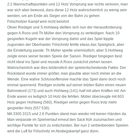
2:2 Mannschaftspunkten und 12 Holz Vorsprung war nichts verloren, man
war sich aber bewusst, dass diese 12 Holz wahrscheinlich zu wenig sein
werden, um am Ende als Sieger von der Bahn zu gehen.
Fölschnitzer Kampf wird nicht belohnt
Oliver Riediger und S.Hohlweg stellten sich nun der Herausforderung
gegen A.Roos und Th.Müller den Vorsprung zu verteidigen. Nach 10
gespielten Kugeln war der Vorsprung dahin und das Spiel kippte
zugunsten der Oberhaider. Fölschnitz fehlte etwas das Spielglück, aber
die Einstellung passte. Th.Müller spielte unermüdlich, aber S.Hohlweg
zeigte eines seiner besten Spiele der Saison. Riediger hingegen fand
nicht ideal ins Spiel und musste A.Roos zunächst ziehen lassen.
Wahrscheinlich war dies letztendlich der spielentscheidende Faktor. Der
Rückstand wurde immer größer, man glaubte aber noch immer an die
Wende. Eine wahre Schlussoffensive machte das Spiel dann doch noch
einmal spannend. Riediger erzielte auf seiner letzten Bahn einen neuen
Bahnrekord (173) und auch Hohlweg (141) half mit allen Kräften mit. Am
Ende waren es lediglich 10 Holz die fehlten. Müller überzeugte mit 603
Holz gegen Hohlweg (560), Riediger verlor gegen Roos trotz mehr
gespielter Holz (557:536).
Mit 3305:3315 und 2:6 Punkten stand man wieder mit leeren Händen da.
Man verpasste im Spielverlauf erneut den Sack früh zuzumachen und
wichtige Punkte für sich zu entscheiden. Bei nun 2 verbleibenden Spielen
wird die Luft für Fölschnitz im Abstiegskampf ganz dünn.