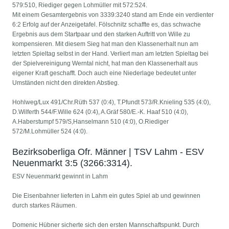
579:510, Riediger gegen Lohmüller mit 572:524.
Mit einem Gesamtergebnis von 3339:3240 stand am Ende ein verdienter
6:2 Erfolg auf der Anzeigetafel. Fölschnitz schaffte es, das schwache
Ergebnis aus dem Startpaar und den starken Auftritt von Wille zu
kompensieren. Mit diesem Sieg hat man den Klassenerhalt nun am
letzten Spieltag selbst in der Hand. Verliert man am letzten Spieltag bei
der Spielvereinigung Werntal nicht, hat man den Klassenerhalt aus
eigener Kraft geschafft. Doch auch eine Niederlage bedeutet unter
Umständen nicht den direkten Abstieg.
Hohlweg/Lux 491/Chr.Rüth 537 (0:4), T.Pfundt 573/R.Knieling 535 (4:0),
D.Wilferth 544/F.Wille 624 (0:4), A.Gräf 580/E.-K. Haaf 510 (4:0),
A.Haberstumpf 579/S,Hanselmann 510 (4:0), O.Riediger
572/M.Lohmüller 524 (4:0).
Bezirksoberliga Ofr. Männer | TSV Lahm - ESV
Neuenmarkt 3:5 (3266:3314).
ESV Neuenmarkt gewinnt in Lahm
Die Eisenbahner lieferten in Lahm ein gutes Spiel ab und gewinnen
durch starkes Räumen.
Domenic Hübner sicherte sich den ersten Mannschaftspunkt. Durch