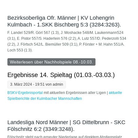
Bezirksoberliga Ofr. Männer | KV Lohengrin
Kulmbach - 1.SKK Bischberg 5:3 (3284:3263).
F. Landel 529/R. Görl 567 (1:3), J. Moshacke 548/M. Laukenmann524
(3:1), E. Pistor 557/S. Haderlein 576 (2:2), A. Lutz 557/D. Pederzolli 534
(2:2), J. Förtsch 542/L. Biemüller 509 (3:1), P. Förster + M. Hahn 551/A.
Loch 553 (1:3).
Weiterlesen
über Nachholspiele 08.-10.03.
Ergebnisse 14. Spieltag (01.03.-03.03.)
3. März 2024 - 19:51 von
admin
BSKV-Ergebnisportal
mit aktuellen Ergebnissen aller Ligen | ​
aktuelle
Spielberichte der Kulmbacher Mannschaften
Landesliga Nord Männer | SG Dittelbrunn - SKC
Fölschnitz 6:2 (3349:3248).
Fölschnitz steht nach erneuter Niederlage auf direktem Abstiegsplatz