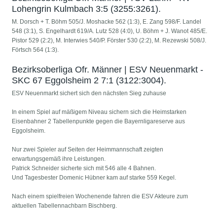
Lohengrin Kulmbach 3:5 (3255:3261).
M. Dorsch + T. Böhm 505/J. Moshacke 562 (1:3), E. Zang 598/F. Landel
548 (3:1), S. Engelhardt 619/A. Lutz 528 (4:0), U. Böhm + J. Wanot 485/E.
Pistor 529 (2:2), M. Interwies 540/P. Förster 530 (2:2), M. Rezewski 508/J.
Förtsch 564 (1:3).
Bezirksoberliga Ofr. Männer | ESV Neuenmarkt -
SKC 67 Eggolsheim 2 7:1 (3122:3004).
ESV Neuenmarkt sichert sich den nächsten Sieg zuhause
In einem Spiel auf mäßigem Niveau sichern sich die Heimstarken
Eisenbahner 2 Tabellenpunkte gegen die Bayernligareserve aus
Eggolsheim.
Nur zwei Spieler auf Seiten der Heimmannschaft zeigten
erwartungsgemäß ihre Leistungen.
Patrick Schneider sicherte sich mit 546 alle 4 Bahnen.
Und Tagesbester Domenic Hübner kam auf starke 559 Kegel.
Nach einem spielfreien Wochenende fahren die ESV Akteure zum
aktuellen Tabellennachbarn Bischberg.