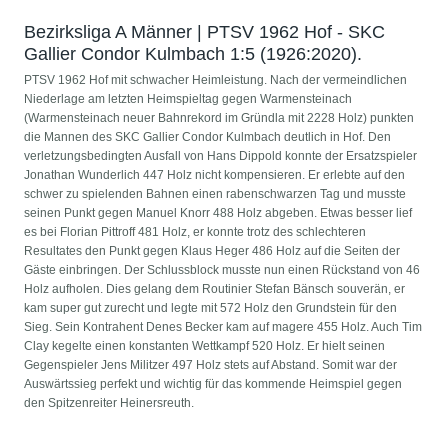
Bezirksliga A Männer | PTSV 1962 Hof - SKC
Gallier Condor Kulmbach 1:5 (1926:2020).
PTSV 1962 Hof mit schwacher Heimleistung. Nach der vermeindlichen
Niederlage am letzten Heimspieltag gegen Warmensteinach
(Warmensteinach neuer Bahnrekord im Gründla mit 2228 Holz) punkten
die Mannen des SKC Gallier Condor Kulmbach deutlich in Hof. Den
verletzungsbedingten Ausfall von Hans Dippold konnte der Ersatzspieler
Jonathan Wunderlich 447 Holz nicht kompensieren. Er erlebte auf den
schwer zu spielenden Bahnen einen rabenschwarzen Tag und musste
seinen Punkt gegen Manuel Knorr 488 Holz abgeben. Etwas besser lief
es bei Florian Pittroff 481 Holz, er konnte trotz des schlechteren
Resultates den Punkt gegen Klaus Heger 486 Holz auf die Seiten der
Gäste einbringen. Der Schlussblock musste nun einen Rückstand von 46
Holz aufholen. Dies gelang dem Routinier Stefan Bänsch souverän, er
kam super gut zurecht und legte mit 572 Holz den Grundstein für den
Sieg. Sein Kontrahent Denes Becker kam auf magere 455 Holz. Auch Tim
Clay kegelte einen konstanten Wettkampf 520 Holz. Er hielt seinen
Gegenspieler Jens Militzer 497 Holz stets auf Abstand. Somit war der
Auswärtssieg perfekt und wichtig für das kommende Heimspiel gegen
den Spitzenreiter Heinersreuth.