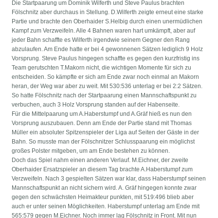
Die Startpaarung um Dominik Wilferth und Steve Paulus brachten
Fölschnitz aber durchaus in Stellung. D.Wilferth zeigte erneut eine starke
Partie und brachte den Oberhaider S.Helbig durch einen unermüdlichen
Kampf zum Verzweifeln. Alle 4 Bahnen waren hart umkämpft, aber auf
jeder Bahn schaffte es Wilferth irgendwie seinem Gegner den Rang
abzulaufen. Am Ende hatte er bei 4 gewonnenen Sätzen lediglich 9 Holz
Vorsprung. Steve Paulus hingegen schaffte es gegen den kurzfristig ins
Team gerutschten T.Makorn nicht, die wichtigen Momente für sich zu
entscheiden. So kämpfte er sich am Ende zwar noch einmal an Makorn
heran, der Weg war aber zu weit. Mit 530:536 unterlag er bei 2:2 Sätzen.
So hatte Fölschnitz nach der Startpaarung einen Mannschaftspunkt zu
verbuchen, auch 3 Holz Vorsprung standen auf der Habenseite.
Für die Mittelpaarung um A.Haberstumpf und A.Gräf hieß es nun den
Vorsprung auszubauen. Denn am Ende der Partie stand mit Thomas
Müller ein absoluter Spitzenspieler der Liga auf Seiten der Gäste in der
Bahn. So musste man der Fölschnitzer Schlusspaarung ein möglichst
großes Polster mitgeben, um am Ende bestehen zu können.
Doch das Spiel nahm einen anderen Verlauf. M.Eichner, der zweite
Oberhaider Ersatzspieler an diesem Tag brachte A.Haberstumpf zum
Verzweifeln. Nach 3 gespielten Sätzen war klar, dass Haberstumpf seinen
Mannschaftspunkt an nicht sichern wird. A. Gräf hingegen konnte zwar
gegen den schwächsten Heimakteur punkten, mit 519:496 blieb aber
auch er unter seinen Möglichkeiten. Haberstumpf unterlag am Ende mit
565:579 gegen M.Eichner. Noch immer lag Fölschnitz in Front. Mit nun