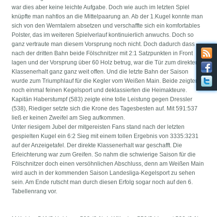
war dies aber keine leichte Aufgabe. Doch wie auch im letzten Spiel
knüpfte man nahtlos an die Mittelpaarung an. Ab der 1.Kugel konnte man
sich von den Werntalern absetzen und verschaffte sich ein komfortables
Polster, das im weiteren Spielverlauf kontinuierlich anwuchs. Doch so
ganz vertraute man diesem Vorsprung noch nicht. Doch dadurch dass
nach der dritten Bahn beide Fölschnitzer mit 2:1 Satzpunkten in Front
lagen und der Vorsprung über 60 Holz betrug, war die Tür zum direkten
Klassenerhalt ganz ganz weit offen. Und die letzte Bahn der Saison
wurde zum Triumphlauf für die Kegler vom Weißen Main. Beide zeigten
noch einmal feinen Kegelsport und deklassierten die Heimakteure.
Kapitän Haberstumpf (583) zeigte eine tolle Leistung gegen Dressler
(538), Riediger setzte sich die Krone des Tagesbesten auf. Mit 591:537
ließ er keinen Zweifel am Sieg aufkommen.
Unter riesigem Jubel der mitgereisten Fans stand nach der letzten
gespielten Kugel ein 6:2 Sieg mit einem tollen Ergebnis von 3335:3231
auf der Anzeigetafel. Der direkte Klassenerhalt war geschafft. Die
Erleichterung war zum Greifen. So nahm die schwierige Saison für die
Fölschnitzer doch einen versöhnlichen Abschluss, denn am Weißen Main
wird auch in der kommenden Saison Landesliga-Kegelsport zu sehen
sein. Am Ende rutscht man durch diesen Erfolg sogar noch auf den 6.
Tabellenrang vor.