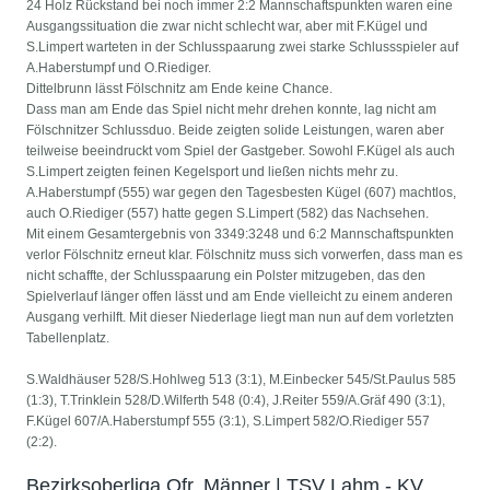
24 Holz Rückstand bei noch immer 2:2 Mannschaftspunkten waren eine
Ausgangssituation die zwar nicht schlecht war, aber mit F.Kügel und
S.Limpert warteten in der Schlusspaarung zwei starke Schlussspieler auf
A.Haberstumpf und O.Riediger.
Dittelbrunn lässt Fölschnitz am Ende keine Chance.
Dass man am Ende das Spiel nicht mehr drehen konnte, lag nicht am
Fölschnitzer Schlussduo. Beide zeigten solide Leistungen, waren aber
teilweise beeindruckt vom Spiel der Gastgeber. Sowohl F.Kügel als auch
S.Limpert zeigten feinen Kegelsport und ließen nichts mehr zu.
A.Haberstumpf (555) war gegen den Tagesbesten Kügel (607) machtlos,
auch O.Riediger (557) hatte gegen S.Limpert (582) das Nachsehen.
Mit einem Gesamtergebnis von 3349:3248 und 6:2 Mannschaftspunkten
verlor Fölschnitz erneut klar. Fölschnitz muss sich vorwerfen, dass man es
nicht schaffte, der Schlusspaarung ein Polster mitzugeben, das den
Spielverlauf länger offen lässt und am Ende vielleicht zu einem anderen
Ausgang verhilft. Mit dieser Niederlage liegt man nun auf dem vorletzten
Tabellenplatz.
S.Waldhäuser 528/S.Hohlweg 513 (3:1), M.Einbecker 545/St.Paulus 585
(1:3), T.Trinklein 528/D.Wilferth 548 (0:4), J.Reiter 559/A.Gräf 490 (3:1),
F.Kügel 607/A.Haberstumpf 555 (3:1), S.Limpert 582/O.Riediger 557
(2:2).
Bezirksoberliga Ofr. Männer | TSV Lahm - KV