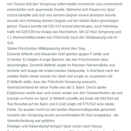
von Paulus ließ den Vorsprung sofort wieder schmelzen und zunehmend
entwickelten sich spannende Duelle. Während sich Paulus ins Spiel
zurück kämpfte und sich von seinem Gegner erneut absetzen konnte,
musste sich Hohlweg seinem Gegner auf der letzten Bahn geschlagen
geben. Paulus konnte mit 565:533 erneut überzeugen, auch Hohlweg
hatte mit 529:539 nur knapp das Nachsehen. Mit 22 Holz Vorsprung und
1:1 Mannschaftspunkten war Fölschnitz nach der Startpaarung voll im
Soll.
Starke Fölschnitzer Mittelpaarung ebnet den Sieg
Dominik Wilferth und Alexander Gräf spielten gegen F.Jelitto und
S.Herder. Es folgten 8 enge Bahnen, die den Fölschnitzern alles
abverlangten. Dominik Wilferth zeigte im Räumen Nervenstärke und
sicherte sich knapp die ersten beiden Satzpunkte. A.Gräf fand nach der
zweiten Bahn immer besser ins Spiel und sorgte so zusammen mit
D.Wilferth dafür, dass der Fölschnitz Vorsprung anwuchs.
Vorentscheidend für diese Partie war die 3. Bahn. Durch starke
Ergebnisse setzte man sich immer weiter von den Schweinfurtern ab und
brachte so Ruhe ins Spiel. D.Wilferth schaffte am Ende mit 594:564 ein
Top-Resultat auf die Bahn und A.Gräf zeigte mit 575:542 eine starke
Partie. So wurden nicht nur die beiden Mannschaftspunkte gesichert,
sondern der Vorsprung wurde auf komfortable 85 Holz ausgebaut - die
Vorentscheidung war gefallen.
Riediger und Haberstumpf bringen Spiel sicher nach Hause