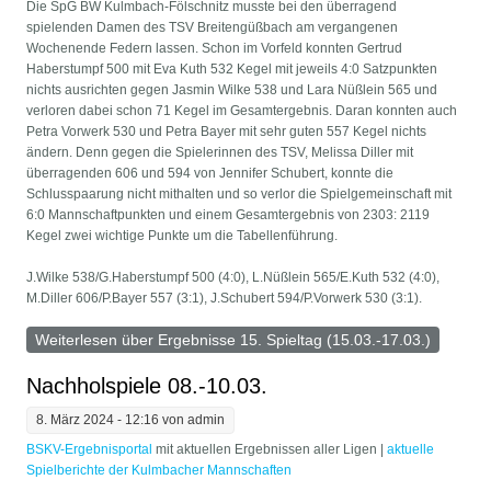
Die SpG BW Kulmbach-Fölschnitz musste bei den überragend
spielenden Damen des TSV Breitengüßbach am vergangenen
Wochenende Federn lassen. Schon im Vorfeld konnten Gertrud
Haberstumpf 500 mit Eva Kuth 532 Kegel mit jeweils 4:0 Satzpunkten
nichts ausrichten gegen Jasmin Wilke 538 und Lara Nüßlein 565 und
verloren dabei schon 71 Kegel im Gesamtergebnis. Daran konnten auch
Petra Vorwerk 530 und Petra Bayer mit sehr guten 557 Kegel nichts
ändern. Denn gegen die Spielerinnen des TSV, Melissa Diller mit
überragenden 606 und 594 von Jennifer Schubert, konnte die
Schlusspaarung nicht mithalten und so verlor die Spielgemeinschaft mit
6:0 Mannschaftpunkten und einem Gesamtergebnis von 2303: 2119
Kegel zwei wichtige Punkte um die Tabellenführung.
J.Wilke 538/G.Haberstumpf 500 (4:0), L.Nüßlein 565/E.Kuth 532 (4:0),
M.Diller 606/P.Bayer 557 (3:1), J.Schubert 594/P.Vorwerk 530 (3:1).
Weiterlesen
über Ergebnisse 15. Spieltag (15.03.-17.03.)
Nachholspiele 08.-10.03.
8. März 2024 - 12:16 von
admin
BSKV-Ergebnisportal
mit aktuellen Ergebnissen aller Ligen | ​
aktuelle
Spielberichte der Kulmbacher Mannschaften