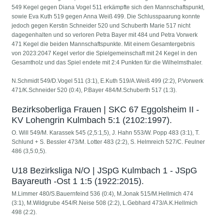
549 Kegel gegen Diana Vogel 511 erkämpfte sich den Mannschaftspunkt,
sowie Eva Kuth 519 gegen Anna Weiß 499. Die Schlusspaarung konnte
jedoch gegen Kerstin Schneider 520 und Schuberth Marie 517 nicht
dagegenhalten und so verloren Petra Bayer mit 484 und Petra Vorwerk
471 Kegel die beiden Mannschaftspunkte. Mit einem Gesamtergebnis
von 2023:2047 Kegel verlor die Spielgemeinschaft mit 24 Kegel in den
Gesamtholz und das Spiel endete mit 2:4 Punkten für die Wilhelmsthaler.
N.Schmidt 549/D.Vogel 511 (3:1), E.Kuth 519/A.Weiß 499 (2:2), P.Vorwerk
471/K.Schneider 520 (0:4), P.Bayer 484/M.Schuberth 517 (1:3).
Bezirksoberliga Frauen | SKC 67 Eggolsheim II -
KV Lohengrin Kulmbach 5:1 (2102:1997).
O. Will 549/M. Karassek 545 (2,5:1,5), J. Hahn 553/W. Popp 483 (3:1), T.
Schlund + S. Bessler 473/M. Lotter 483 (2:2), S. Helmreich 527/C. Feulner
486 (3,5:0,5).
U18 Bezirksliga N/O | JSpG Kulmbach 1 - JSpG
Bayareuth -Ost 1 1:5 (1922:2015).
M.Limmer 480/S.Bauernfeind 536 (0:4), M.Jonak 515/M.Hellmich 474
(3:1), M.Wildgrube 454/R.Neise 508 (2:2), L.Gebhard 473/A.K.Hellmich
498 (2:2).