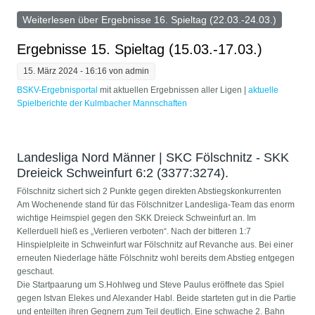
Weiterlesen
über Ergebnisse 16. Spieltag (22.03.-24.03.)
Ergebnisse 15. Spieltag (15.03.-17.03.)
15. März 2024 - 16:16 von
admin
BSKV-Ergebnisportal
mit aktuellen Ergebnissen aller Ligen | ​
aktuelle
Spielberichte der Kulmbacher Mannschaften
Landesliga Nord Männer | SKC Fölschnitz - SKK
Dreieick Schweinfurt 6:2 (3377:3274).
Fölschnitz sichert sich 2 Punkte gegen direkten Abstiegskonkurrenten
Am Wochenende stand für das Fölschnitzer Landesliga-Team das enorm
wichtige Heimspiel gegen den SKK Dreieck Schweinfurt an. Im
Kellerduell hieß es „Verlieren verboten“. Nach der bitteren 1:7
Hinspielpleite in Schweinfurt war Fölschnitz auf Revanche aus. Bei einer
erneuten Niederlage hätte Fölschnitz wohl bereits dem Abstieg entgegen
geschaut.
Die Startpaarung um S.Hohlweg und Steve Paulus eröffnete das Spiel
gegen Istvan Elekes und Alexander Habl. Beide starteten gut in die Partie
und enteilten ihren Gegnern zum Teil deutlich. Eine schwache 2. Bahn